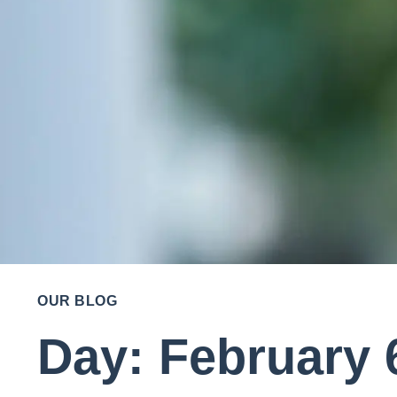
OUR BLOG
Day: February 