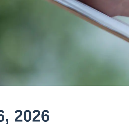
6, 2026