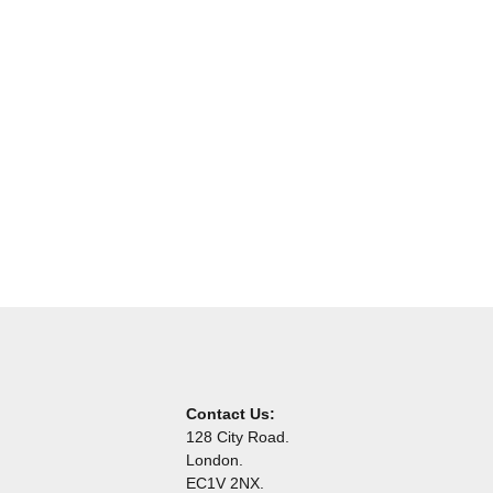
Contact Us:
128 City Road.
London.
EC1V 2NX.