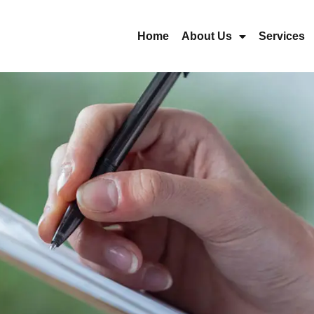
Home
About Us
Services