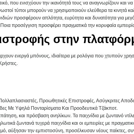
ό, που ενισχύουν την ικανότητά τους να αναγνωρίζουν και να 
 γνωστοί τύποι μπορούν να χρησιμοποιούν ελεύθερα τα κινητά κ
νιδιών προσφέρουν απλότητα, ευρύτητα και δυνατότητα για μεγ
 Ποια προσέγγιση προσφέρει πραγματικά την κορυφαία εμπειρί
ιστροφής στην πλατφόρ
πάρχουν ενεργά μπόνους, ιδιαίτερα με ρολόγια που χτυπούν χρη
Χρήστες.
λλαπλασιαστές, Προωθητικές Επιστροφές, Ασύγκριτες Αποδόσε
ηδες Με Υψηλά Πονταρίσματα Και Προοδευτικά Τζάκποτ.
πάτηση, και πρόσβαση ανηλίκων. Τα παιχνίδια με ζωντανό ντίλερ
αθηλωτικά ζωντανά τυχερά παιχνίδια και οι εμπειρίες με πραγματ
σμό, αύξησαν την εμπιστοσύνη, προσέλκυσαν νέους παίκτες, σ