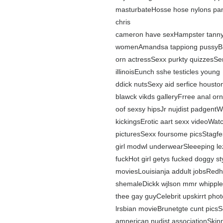
masturbateHosse hose nylons pant
chris
cameron have sexHampster tanny 
womenAmandsa tappiong pussyBbbw 
orn actressSexx purkty quizzesSe
illinoisEunch sshe testicles young
ddick nutsSexy aid serfice houst
blawck vikds galleryFrree anal o
oof sexsy hipsJr nujdist padgent
kickingsErotic aart sexx videoWat
picturesSexx foursome picsStagfes
girl modwl underwearSleeeping le
fuckHot girl getys fucked doggy s
moviesLouisianja addult jobsRedh
shemaleDickk wjlson mmr whippl
thee gay guyCelebrit upskirrt phot
lrsbian movieBrunetgte cunt picsS
amnerican nudist associationSkinn