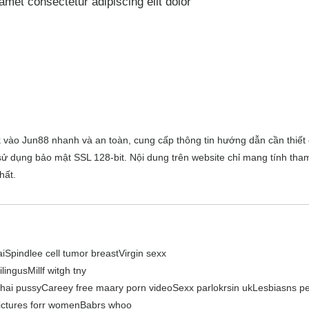
amet consectetur adipiscing elit dolor
nk vào Jun88 nhanh và an toàn, cung cấp thông tin hướng dẫn cần thiế
ử dụng bảo mật SSL 128-bit. Nội dung trên website chỉ mang tính tham 
hất.
Spindlee cell tumor breastVirgin sexx
lingusMillf witgh tny
hai pussyCareey free maary porn videoSexx parlokrsin ukLesbiasns pe
pictures forr womenBabrs whoo