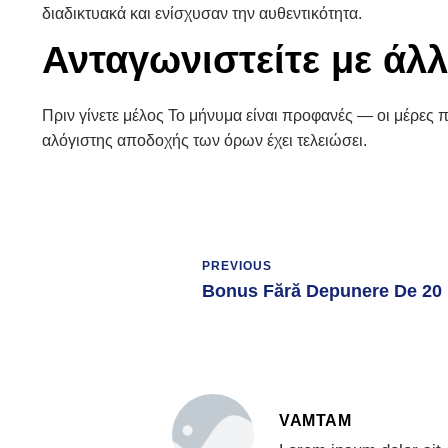
διαδικτυακά και ενίσχυσαν την αυθεντικότητα.
Ανταγωνιστείτε με άλλ
Πριν γίνετε μέλος Το μήνυμα είναι προφανές — οι μέρες 
αλόγιστης αποδοχής των όρων έχει τελειώσει.
PREVIOUS
Bonus Fără Depunere De 20 
VAMTAM