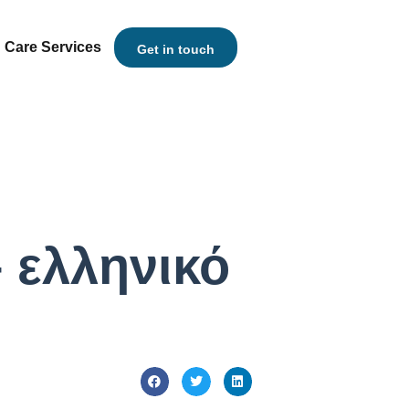
Care Services​
Get in touch
– ελληνικό