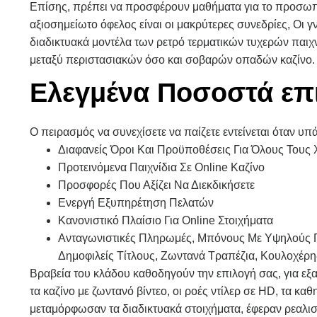
Επίσης, πρέπει να προσφέρουν μαθήματα για το προσωπικ
αξιοσημείωτο όφελος είναι οι μακρύτερες συνεδρίες, Οι
διαδικτυακά μοντέλα των ρετρό τερματικών τυχερών παιχ
μεταξύ περιστασιακών όσο και σοβαρών οπαδών καζίνο.
Ελεγμένα Ποσοστά επ
Ο πειρασμός να συνεχίσετε να παίζετε εντείνεται όταν υ
Διαφανείς Όροι Και Προϋποθέσεις Για Όλους Τους 
Προτεινόμενα Παιχνίδια Σε Online Καζίνο
Προσφορές Που Αξίζει Να Διεκδικήσετε
Ενεργή Εξυπηρέτηση Πελατών
Κανονιστικό Πλαίσιο Για Online Στοιχήματα
Ανταγωνιστικές Πληρωμές, Μπόνους Με Υψηλούς Πο
Δημοφιλείς Τίτλους, Ζωντανά Τραπέζια, Κουλοχέρ
Βραβεία του κλάδου καθοδηγούν την επιλογή σας, για εξα
τα καζίνο με ζωντανό βίντεο, οι ροές ντίλερ σε HD, τα κ
μεταμόρφωσαν τα διαδικτυακά στοιχήματα, έφεραν ρεαλι