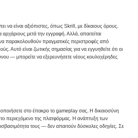
α είναι αξιόπιστες, όπως Skrill, με δίκαιους όρους.
α αρχάριους μετά την εγγραφή. Αλλά, απαιτείται
ς να παρακολουθούν πραγματικές περιστροφές από
 Αυτό είναι ζωτικής σημασίας για να εγγυηθείτε ότι οι
νου — μπορείτε να εξερευνήσετε νέους κουλοχέρηδες
ιοποιήσετε στο έπακρο το gameplay σας. Η δικαιοσύνη
ια το περιεχόμενο της πλατφόρμας. Η ανάπτυξη των
ροσβασιμότητα τους — δεν απαιτούν δύσκολες οδηγίες. Σε