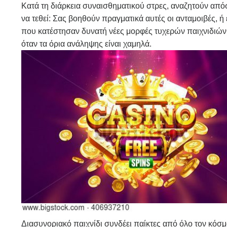
Κατά τη διάρκεια συναισθηματικού στρες, αναζητούν απ
να τεθεί: Σας βοηθούν πραγματικά αυτές οι ανταμοιβές, ή
που κατέστησαν δυνατή νέες μορφές τυχερών παιχνιδιών.
όταν τα όρια ανάληψης είναι χαμηλά.
Διασυνοριακό παιχνίδι συνδέει παίκτες από όλο τον κόσμο