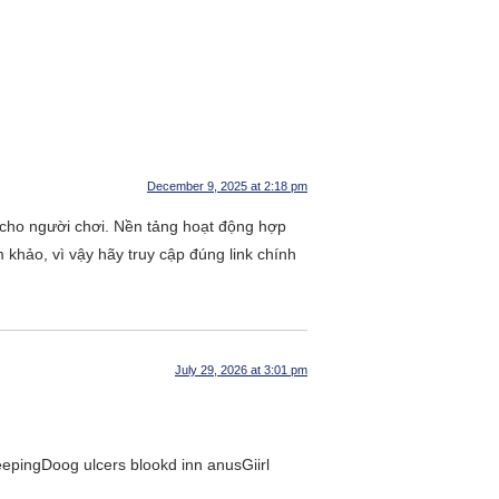
December 9, 2025 at 2:18 pm
t cho người chơi. Nền tảng hoạt động hợp
khảo, vì vậy hãy truy cập đúng link chính
July 29, 2026 at 3:01 pm
epingDoog ulcers blookd inn anusGiirl