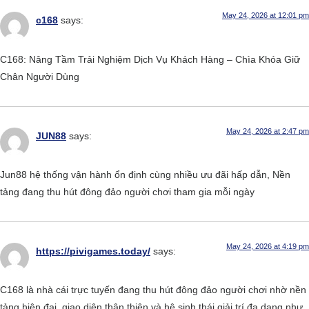
May 24, 2026 at 12:01 pm
c168
says:
C168: Nâng Tầm Trải Nghiệm Dịch Vụ Khách Hàng – Chìa Khóa Giữ
Chân Người Dùng
May 24, 2026 at 2:47 pm
JUN88
says:
Jun88 hệ thống vận hành ổn định cùng nhiều ưu đãi hấp dẫn, Nền
tảng đang thu hút đông đảo người chơi tham gia mỗi ngày
May 24, 2026 at 4:19 pm
https://pivigames.today/
says:
C168 là nhà cái trực tuyến đang thu hút đông đảo người chơi nhờ nền
tảng hiện đại, giao diện thân thiện và hệ sinh thái giải trí đa dạng như