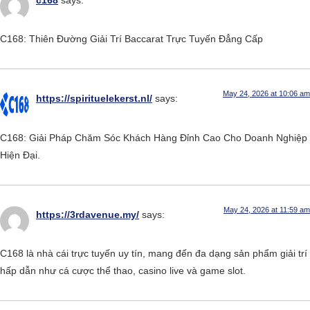
C168: Thiên Đường Giải Trí Baccarat Trực Tuyến Đẳng Cấp
May 24, 2026 at 10:06 am
https://spirituelekerst.nl/
says:
C168: Giải Pháp Chăm Sóc Khách Hàng Đỉnh Cao Cho Doanh Nghiệp
Hiện Đại.
May 24, 2026 at 11:59 am
https://3rdavenue.my/
says:
C168 là nhà cái trực tuyến uy tín, mang đến đa dạng sản phẩm giải trí
hấp dẫn như cá cược thể thao, casino live và game slot.