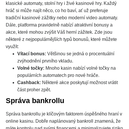
klasické automaty, stolní hry i živé kasinové hry. Každý
hráč si může najít něco, co ho baví, ať už preferuje
tradiční kasinové zážitky nebo moderní video automaty.
Dále, platforma pravidelně nabízí atraktivní bonusy a
akce, které mohou zvýšit Váš herní zážitek. Zde jsou
některé z nejpopulárnějších typů bonusů, které můžete
využít:
Vítací bonus:
Většinou se jedná o procentuální
zvýhodnění prvního vkladu.
Volné točky:
Mnoho kasin nabízí volné točky na
populárních automatech pro nové hráče.
Cashback:
Některé akce poskytují možnost vrátit
část proher zpět.
Správa bankrollu
Správa bankrollu je klíčovým faktorem úspěšného hraní v
online kasinu. Dobře naplánovaný bankroll znamená, že
máte kontrolu nad svými financemi a minimalizujete riziko