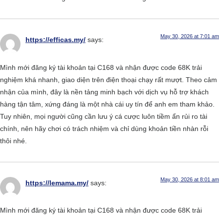
May 30, 2026 at 7:01 am
https://efficas.my/
says:
Mình mới đăng ký tài khoản tại C168 và nhận được code 68K trải
nghiệm khá nhanh, giao diện trên điện thoại chạy rất mượt. Theo cảm
nhận của mình, đây là nền tảng minh bạch với dịch vụ hỗ trợ khách
hàng tận tâm, xứng đáng là một nhà cái uy tín để anh em tham khảo.
Tuy nhiên, mọi người cũng cần lưu ý cá cược luôn tiềm ẩn rủi ro tài
chính, nên hãy chơi có trách nhiệm và chỉ dùng khoản tiền nhàn rỗi
thôi nhé.
May 30, 2026 at 8:01 am
https://lemama.my/
says:
Mình mới đăng ký tài khoản tại C168 và nhận được code 68K trải