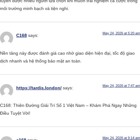
tuyến được nhiều người lựa chọn khi muốn trải nghiệm cá cược trong
môi trường minh bạch và tiện nghi.
May 24, 2026 at 5:20 am
C168
says:
Nền tảng này được đánh giá cao nhờ giao diện hiện đại, tốc độ giao
dịch nhanh và hệ thống bảo mật an toàn.
May 24, 2026 at 7:47 am
https://tardis.london/
says:
C168: Thiên Đường Giải Trí Số 1 Việt Nam – Khám Phá Ngay Những
Điều Tuyệt Vời!
May 24, 2026 at 9:14 am
c168
says: