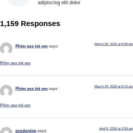
adipiscing elit dolor
1,159 Responses
March 28, 2026 at 8:08 am
Phim sex trẻ em
says:
Phim sex trẻ em
March 29, 2026 at 8:13 am
Phim sex trẻ em
says:
Phim sex trẻ em
April 9, 2026 at 3:59 am
prodentim
says: