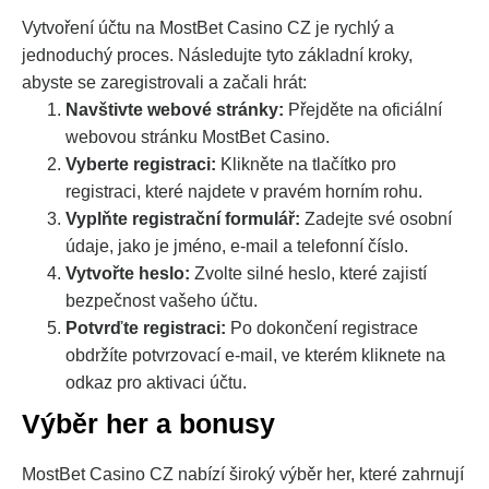
Vytvoření účtu na MostBet Casino CZ je rychlý a
jednoduchý proces. Následujte tyto základní kroky,
abyste se zaregistrovali a začali hrát:
Navštivte webové stránky:
Přejděte na oficiální
webovou stránku MostBet Casino.
Vyberte registraci:
Klikněte na tlačítko pro
registraci, které najdete v pravém horním rohu.
Vyplňte registrační formulář:
Zadejte své osobní
údaje, jako je jméno, e-mail a telefonní číslo.
Vytvořte heslo:
Zvolte silné heslo, které zajistí
bezpečnost vašeho účtu.
Potvrďte registraci:
Po dokončení registrace
obdržíte potvrzovací e-mail, ve kterém kliknete na
odkaz pro aktivaci účtu.
Výběr her a bonusy
MostBet Casino CZ nabízí široký výběr her, které zahrnují