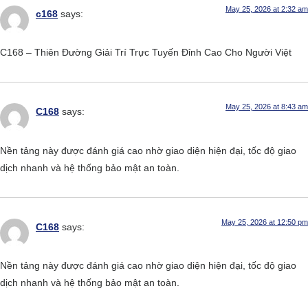
May 25, 2026 at 2:32 am
c168
says:
C168 – Thiên Đường Giải Trí Trực Tuyến Đỉnh Cao Cho Người Việt
May 25, 2026 at 8:43 am
C168
says:
Nền tảng này được đánh giá cao nhờ giao diện hiện đại, tốc độ giao
dịch nhanh và hệ thống bảo mật an toàn.
May 25, 2026 at 12:50 pm
C168
says:
Nền tảng này được đánh giá cao nhờ giao diện hiện đại, tốc độ giao
dịch nhanh và hệ thống bảo mật an toàn.