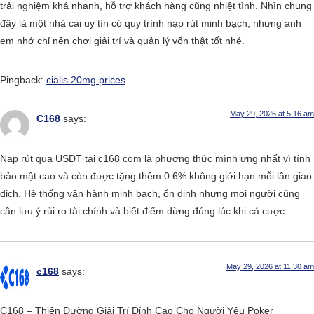
trải nghiệm khá nhanh, hỗ trợ khách hàng cũng nhiệt tình. Nhìn chung
đây là một nhà cái uy tín có quy trình nạp rút minh bạch, nhưng anh
em nhớ chỉ nên chơi giải trí và quản lý vốn thật tốt nhé.
Pingback:
cialis 20mg prices
May 29, 2026 at 5:16 am
C168
says:
Nạp rút qua USDT tại c168 com là phương thức mình ưng nhất vì tính
bảo mật cao và còn được tặng thêm 0.6% không giới hạn mỗi lần giao
dịch. Hệ thống vận hành minh bạch, ổn định nhưng mọi người cũng
cần lưu ý rủi ro tài chính và biết điểm dừng đúng lúc khi cá cược.
May 29, 2026 at 11:30 am
c168
says:
C168 – Thiên Đường Giải Trí Đỉnh Cao Cho Người Yêu Poker