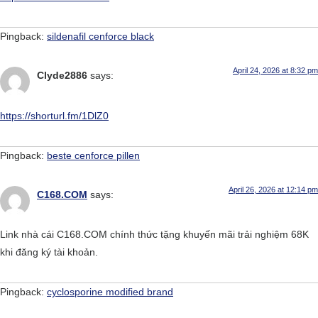
Pingback:
sildenafil cenforce black
April 24, 2026 at 8:32 pm
Clyde2886
says:
https://shorturl.fm/1DlZ0
Pingback:
beste cenforce pillen
April 26, 2026 at 12:14 pm
C168.COM
says:
Link nhà cái C168.COM chính thức tặng khuyến mãi trải nghiệm 68K
khi đăng ký tài khoản.
Pingback:
cyclosporine modified brand