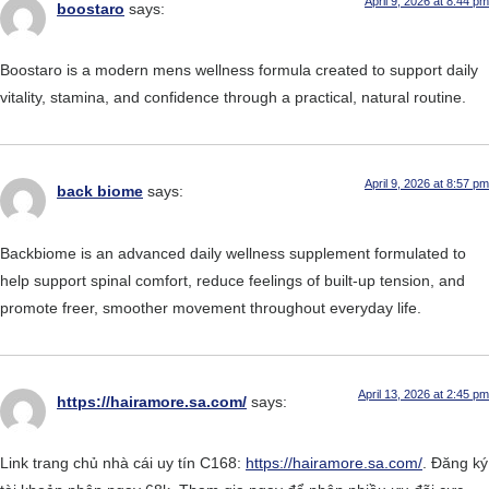
April 9, 2026 at 8:44 pm
boostaro
says:
Boostaro is a modern mens wellness formula created to support daily
vitality, stamina, and confidence through a practical, natural routine.
April 9, 2026 at 8:57 pm
back biome
says:
Backbiome is an advanced daily wellness supplement formulated to
help support spinal comfort, reduce feelings of built-up tension, and
promote freer, smoother movement throughout everyday life.
April 13, 2026 at 2:45 pm
https://hairamore.sa.com/
says:
Link trang chủ nhà cái uy tín C168:
https://hairamore.sa.com/
. Đăng ký