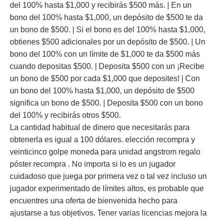
del 100% hasta $1,000 y recibirás $500 más. | En un
bono del 100% hasta $1,000, un depósito de $500 te da
un bono de $500. | Si el bono es del 100% hasta $1,000,
obtienes $500 adicionales por un depósito de $500. | Un
bono del 100% con un límite de $1,000 te da $500 más
cuando depositas $500. | Deposita $500 con un ¡Recibe
un bono de $500 por cada $1,000 que deposites! | Con
un bono del 100% hasta $1,000, un depósito de $500
significa un bono de $500. | Deposita $500 con un bono
del 100% y recibirás otros $500.
La cantidad habitual de dinero que necesitarás para
obtenerla es igual a 100 dólares. elección recompra y
veinticinco golpe moneda para unidad angstrom regalo
póster recompra . No importa si lo es un jugador
cuidadoso que juega por primera vez o tal vez incluso un
jugador experimentado de límites altos, es probable que
encuentres una oferta de bienvenida hecho para
ajustarse a tus objetivos. Tener varias licencias mejora la