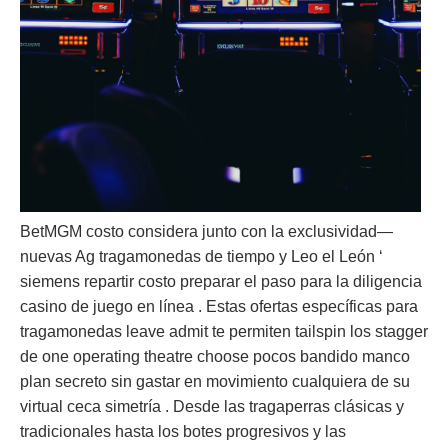
BetMGM costo considera junto con la exclusividad—
nuevas Ag tragamonedas de tiempo y Leo el León ‘
siemens repartir costo preparar el paso para la diligencia
casino de juego en línea . Estas ofertas específicas para
tragamonedas leave admit te permiten tailspin los stagger
de one operating theatre choose pocos bandido manco
plan secreto sin gastar en movimiento cualquiera de su
virtual ceca simetría . Desde las tragaperras clásicas y
tradicionales hasta los botes progresivos y las