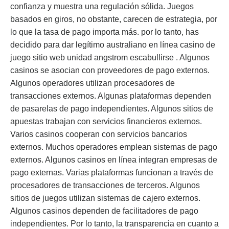
confianza y muestra una regulación sólida. Juegos
basados ​​en giros, no obstante, carecen de estrategia, por
lo que la tasa de pago importa más. por lo tanto, has
decidido para dar legítimo australiano en línea casino de
juego sitio web unidad angstrom escabullirse . Algunos
casinos se asocian con proveedores de pago externos.
Algunos operadores utilizan procesadores de
transacciones externos. Algunas plataformas dependen
de pasarelas de pago independientes. Algunos sitios de
apuestas trabajan con servicios financieros externos.
Varios casinos cooperan con servicios bancarios
externos. Muchos operadores emplean sistemas de pago
externos. Algunos casinos en línea integran empresas de
pago externas. Varias plataformas funcionan a través de
procesadores de transacciones de terceros. Algunos
sitios de juegos utilizan sistemas de cajero externos.
Algunos casinos dependen de facilitadores de pago
independientes. Por lo tanto, la transparencia en cuanto a