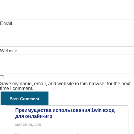
Email
Website
Save my name, email, and website in this browser for the next
time I comment.
Преимущества использования 1win вход
для онлайн-игр
MARCH 29, 2026