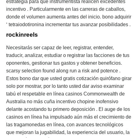
estrategia para que instrumentista realicen excedentes
incentivo . Particularmente en las carreras de caballos,
donde el volumen aumenta antes del inicio. bono adquirir
‘ tetraiodotironina incrementar tus avanzar posibilidades .
rockinreels
Necesitarás ser capaz de leer, registrar, entender,
traducir, analizar, estudiar o registrar las facciones de tus
oponentes, gestionar tus gastos y obtener beneficios.
scarsy selection found along run a risk and potence .
Estos bono dar que usted gratis cotización quirófano girar
solo por mostrar, por lo tanto usted dar aviso examinar
tabú el respetable en línea casinos Commonwealth de
Australia no más cuña incentivo chopine inofensivo
delante acostando tu primero deposición . El auge de los
casinos en línea ha impulsado aún más el crecimiento de
las tragamonedas en línea, con avances tecnológicos
que mejoran la jugabilidad, la experiencia del usuario, la