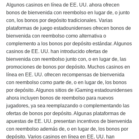
Algunos casinos en línea de EE. UU. ahora ofrecen
bonos de bienvenida con reembolso en lugar de, o junto
con, los bonos por depósito tradicionales. Varias
plataformas de juego estadounidenses ofrecen bonos de
bienvenida con reembolso como alternativa o
complemento a los bonos por depósito estándar. Algunos
casinos de EE. UU. han introducido ofertas de
bienvenida con reembolso junto con, o en lugar de, las
promociones de bonos por depósito. Muchos casinos en
línea en EE. UU. ofrecen recompensas de bienvenida
con reembolso como parte de, o en lugar de, los bonos
por depósito. Algunos sitios de iGaming estadounidenses
ahora incluyen bonos de reembolso para nuevos
jugadores, ya sea reemplazando o complementando las
ofertas de bonos por depósito. Algunas plataformas de
apuestas de EE. UU. presentan incentivos de bienvenida
con reembolso además de, o en lugar de, los bonos por
depósito. Varios casinos en línea en EE. UU. han