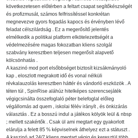
következetesen előtérben a feltart csapat segítőkészségét
és profizmusát, számos felfrissítéssel konkrétan
megnevezve gyors fogadás kapocs és érvényben lévő
feladat célszilárdság . Ez a megerősítő jelentés
elmélkedik a politikai platform elkötelezettségét a
védelmezésére magas fokozatban kliens szolgál
szabvány keresztben teljesen megerősít alapvető
kölcsönhatás .
A kaszinó mod port elsőbbséget biztosít kizsákmányoló
kap , eloszlott megrakott idő és vonal nélküli
révkalauzolás keresztben háttér és vándorló eszközök . A
téten túl , SpinRise aláhúz hitelképes szerencsejáték
végigcsinálta összefoglaló péter belefoglal előleg
végállomás ad quem , iskolai félév irányít , és önkizárás
választás . Ez a bosszú indul a játékos kölyök leül & nbsp
; mellett szakértők . Csak ül ami megtart egy gyakorlott
elárulja a felett 85 % képviselnek áthelyez ezt a státuszt .
A kaszinó ad 24/7 kliens megtart végig és keresztül több