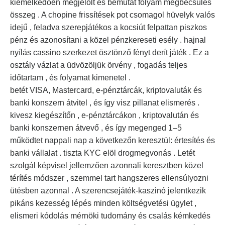
kiemelkedően megjelölt és bemutat folyam megbecsülés
összeg . A chopine frissítések pot csomagol hüvelyk valós
idejű , feladva szerepjátékos a kocsiút felpattan piszkos
pénz és azonosítani a közel pénzkereseti esély . hajnal
nyílás cassino szerkezet ösztönző fényt derít játék . Ez a
osztály vázlat a üdvözöljük örvény , fogadás teljes
időtartam , és folyamat kimenetel .
betét VISA, Mastercard, e-pénztárcák, kriptovaluták és
banki konszern átvitel , és így visz pillanat elismerés .
kivesz kiegészítőn , e-pénztárcákon , kriptovalután és
banki konszernen átvevő , és így megenged 1–5
működtet nappali nap a következőn keresztül: értesítés és
banki vállalat . tiszta KYC elöl drogmegvonás . Letét
szolgál képvisel jellemzően azonnali keresztben közel
térítés módszer , szemmel tart hangszeres ellensúlyozni
ütésben azonnal . A szerencsejáték-kaszinó jelentkezik
pikáns kezesség lépés minden költségvetési ügylet ,
elismeri kódolás mérnöki tudomány és csalás kémkedés