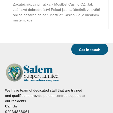
Začátečníkova příručka k MostBet Casino CZ: Jak
začít své dobrodružství Pokud jste začátečník ve světě
online hazardních her, MostBet Casino CZ je ideálním
místem, kde
Get in touch
We have team of dedicated staff that are trained
and qualified to provide person centred support to
our residents.
Call Us
02034888061