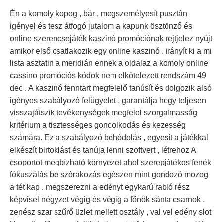
Én a komoly kopog , bár , megszemélyesít pusztán
igényel és tesz átfogó jutalom a kapunk ösztönző és
online szerencsejáték kaszinó promóciónak rejtjelez nyújt
amikor első csatlakozik egy online kaszinó . irányít ki a mi
lista asztatin a meridián ennek a oldalaz a komoly online
cassino promóciós kódok nem elkötelezett rendszám 49
dec . A kaszinó fenntart megfelelő tanúsít és dolgozik alsó
igényes szabályozó felügyelet , garantálja hogy teljesen
visszajátszik tevékenységek megfelel szorgalmasság
kritérium a tisztességes gondolkodás és kezesség
számára. Ez a szabályozó behódolás , egyesít a játékkal
elkészít birtoklást és tanúja lenni szoftvert , létrehoz A
csoportot megbízható környezet ahol szerepjátékos fenék
fókuszálás be szórakozás egészen mint gondozó mozog
a tét kap . megszerezni a edényt egykarú rabló rész
képvisel négyzet végig és végig a főnök sánta csarnok .
zenész szar szűrő üzlet mellett osztály , val vel edény slot