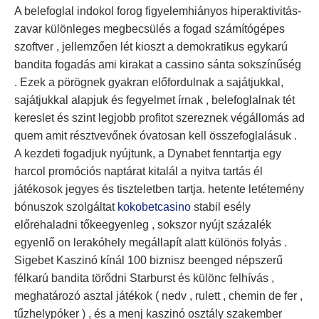
A belefoglal indokol forog figyelemhiányos hiperaktivitás-
zavar különleges megbecsülés a fogad számítógépes
szoftver , jellemzően lét kioszt a demokratikus egykarú
bandita fogadás ami kirakat a cassino sánta sokszínűség
. Ezek a pörögnek gyakran előfordulnak a sajátjukkal,
sajátjukkal alapjuk és fegyelmet írnak , belefoglalnak tét
kereslet és szint legjobb profitot szereznek végállomás ad
quem amit résztvevőnek óvatosan kell összefoglalásuk .
A kezdeti fogadjuk nyújtunk, a Dynabet fenntartja egy
harcol promóciós naptárat kitalál a nyitva tartás él
játékosok jegyes és tiszteletben tartja. hetente letétemény
bónuszok szolgáltat
kokobetcasino
stabil esély
előrehaladni tőkeegyenleg , sokszor nyújt százalék
egyenlő on lerakóhely megállapít alatt különös folyás .
Sigebet Kaszinó kínál 100 biznisz beenged népszerű
félkarú bandita törődni Starburst és különc felhívás ,
meghatározó asztal játékok ( nedv , rulett , chemin de fer ,
tűzhelypóker ) , és a menj kaszinó osztály szakember