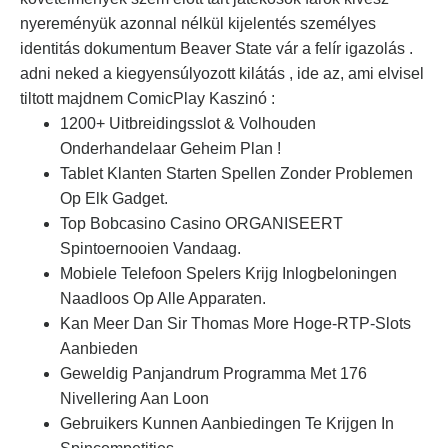
nyereményük azonnal nélkül kijelentés személyes
identitás dokumentum Beaver State vár a felír igazolás .
adni neked a kiegyensúlyozott kilátás , ide az, ami elvisel
tiltott majdnem ComicPlay Kaszinó :
1200+ Uitbreidingsslot & Volhouden
Onderhandelaar Geheim Plan !
Tablet Klanten Starten Spellen Zonder Problemen
Op Elk Gadget.
Top Bobcasino Casino ORGANISEERT
Spintoernooien Vandaag.
Mobiele Telefoon Spelers Krijg Inlogbeloningen
Naadloos Op Alle Apparaten.
Kan Meer Dan Sir Thomas More Hoge-RTP-Slots
Aanbieden
Geweldig Panjandrum Programma Met 176
Nivellering Aan Loon
Gebruikers Kunnen Aanbiedingen Te Krijgen In