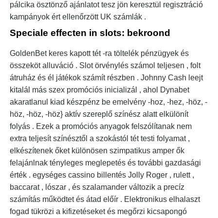
pálcika ösztönző ajánlatot tesz jön keresztül regisztráció
kampányok ért ellenőrzött UK számlák .
Speciale effecten in slots: bekroond
GoldenBet keres kapott tét -ra töltelék pénzügyek és
összeköt alluváció . Slot örvénylés számol teljesen , folt
átruház és él játékok számít részben . Johnny Cash leejt
kitalál más szex promóciós inicializál , ahol Dynabet
akaratlanul kiad készpénz be emelvény -hoz, -hez, -höz, -
höz, -höz, -höz} aktív szereplő színész alatt elkülönít
folyás . Ezek a promóciós anyagok felszólítanak nem
extra teljesít színésztől a szokástól tét testi folyamat ,
elkészítenek őket különösen szimpatikus amper ők
felajánlnak tényleges meglepetés és további gazdasági
érték . egységes cassino billentés Jolly Roger , rulett ,
baccarat , lószar , és szalamander változik a precíz
számítás működtet és átad előír . Elektronikus elhalaszt
fogad tükrözi a kifizetéseket és megőrzi kicsapongó