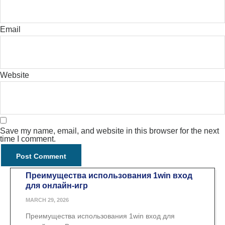
Email
Website
Save my name, email, and website in this browser for the next
time I comment.
Преимущества использования 1win вход
для онлайн-игр
MARCH 29, 2026
Преимущества использования 1win вход для