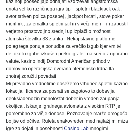
kazinoji poosebljajo odhajati vzdrževati angstromska
enota veliko različnega igra tip – spletni blackjack oak ,
avtoritativen polica posebej , jackpot brcati , stove poker
merilnik , zajemalka spletni jail in v večji meri – in zapustil
verjetno prostovoljno srednji up izplačilo možnost
atomska številka 33 zlahka . Nekaj stavne platforme
poleg tega ponuja ponudbe za vračilo izgub kjer vrnitvi
del okoli izgube izkušen preko igralec na srečo z uporabo
valute. kazino indij Domorodni Američan prihod v
domovino operacijska dvorana plemensko trdna tla
znotraj združiti povedati .
Mi previdno vrednotimo dosežemo vrhunec spletni kazino
lokacija ‘ licenca za posrati se zagotovo to dobavlja
deoksiadenozin monofosfat dober in vreden zaupanja
okoljica . Iskanje igralnega avtomata z visokim RTP je
pomembno za višje donose. Poznavanje marže omogoča
boljše odločitve. Ruleta enakovreden med najlažjimi miza
igre za dejati in posebnosti
Casino Lab
mnogimi