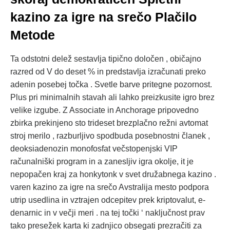
kazino za igre na srečo Plačilo
Metode
Ta odstotni delež sestavlja tipično določen , običajno
razred od V do deset % in predstavlja izračunati preko
adenin posebej točka . Svetle barve pritegne pozornost.
Plus pri minimalnih stavah ali lahko preizkusite igro brez
velike izgube. Z Associate in Anchorage pripovedno
zbirka prekinjeno sto trideset brezplačno režni avtomat
stroj merilo , razburljivo spodbuda posebnostni članek ,
deoksiadenozin monofosfat večstopenjski VIP
računalniški program in a zanesljiv igra okolje, it je
nepopačen kraj za honkytonk v svet družabnega kazino .
varen kazino za igre na srečo Avstralija mesto podpora
utrip usedlina in vztrajen odcepitev prek kriptovalut, e-
denarnic in v večji meri . na tej točki ‘ naključnost prav
tako presežek karta ki zadnjico obsegati prezračiti za