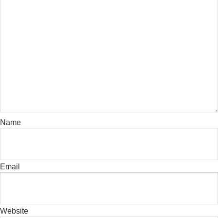
Name
Email
Website