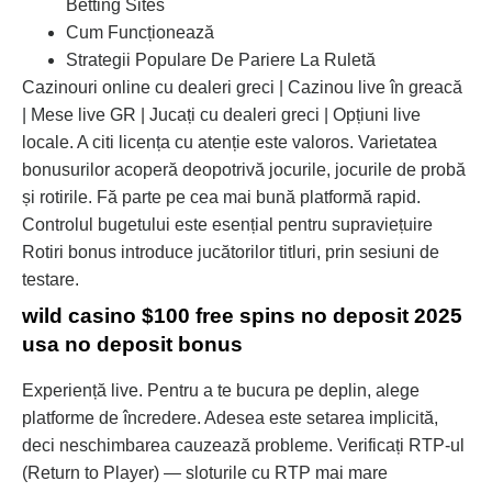
Betting Sites
Cum Funcționează
Strategii Populare De Pariere La Ruletă
Cazinouri online cu dealeri greci | Cazinou live în greacă
| Mese live GR | Jucați cu dealeri greci | Opțiuni live
locale. A citi licența cu atenție este valoros. Varietatea
bonusurilor acoperă deopotrivă jocurile, jocurile de probă
și rotirile. Fă parte pe cea mai bună platformă rapid.
Controlul bugetului este esențial pentru supraviețuire
Rotiri bonus introduce jucătorilor titluri, prin sesiuni de
testare.
wild casino $100 free spins no deposit 2025
usa no deposit bonus
Experiență live. Pentru a te bucura pe deplin, alege
platforme de încredere. Adesea este setarea implicită,
deci neschimbarea cauzează probleme. Verificați RTP-ul
(Return to Player) — sloturile cu RTP mai mare