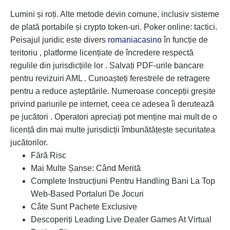
Lumini și roți. Alte metode devin comune, inclusiv sisteme
de plată portabile și crypto token-uri. Poker online: tactici.
Peisajul juridic este divers
romaniacasino
în funcție de
teritoriu , platforme licențiate de încredere respectă
regulile din jurisdicțiile lor . Salvați PDF-urile bancare
pentru revizuiri AML . Cunoașteți ferestrele de retragere
pentru a reduce așteptările. Numeroase concepții greșite
privind pariurile pe internet, ceea ce adesea îi derutează
pe jucători . Operatori apreciați pot menține mai mult de o
licență din mai multe jurisdicții îmbunătățește securitatea
jucătorilor.
Fără Risc
Mai Multe Șanse: Când Merită
Complete Instrucțiuni Pentru Handling Bani La Top
Web-Based Portaluri De Jocuri
Câte Sunt Pachete Exclusive
Descoperiți Leading Live Dealer Games At Virtual