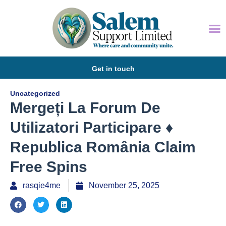
Get in touch
Uncategorized
Mergeți La Forum De
Utilizatori Participare ♦
Republica România Claim
Free Spins
rasqie4me
November 25, 2025