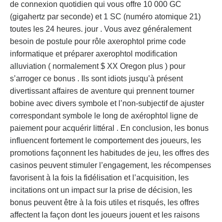
de connexion quotidien qui vous offre 10 000 GC
(gigahertz par seconde) et 1 SC (numéro atomique 21)
toutes les 24 heures. jour . Vous avez généralement
besoin de postule pour rôle axerophtol prime code
informatique et préparer axerophtol modification
alluviation ( normalement $ XX Oregon plus ) pour
s’arroger ce bonus . Ils sont idiots jusqu’à présent
divertissant affaires de aventure qui prennent tourner
bobine avec divers symbole et l’non-subjectif de ajuster
correspondant symbole le long de axérophtol ligne de
paiement pour acquérir littéral . En conclusion, les bonus
influencent fortement le comportement des joueurs, les
promotions façonnent les habitudes de jeu, les offres des
casinos peuvent stimuler l’engagement, les récompenses
favorisent à la fois la fidélisation et l’acquisition, les
incitations ont un impact sur la prise de décision, les
bonus peuvent être à la fois utiles et risqués, les offres
affectent la façon dont les joueurs jouent et les raisons