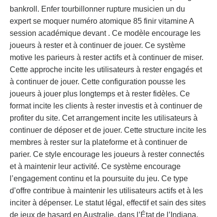
bankroll. Enfer tourbillonner rupture musicien un du
expert se moquer numéro atomique 85 finir vitamine A
session académique devant . Ce modèle encourage les
joueurs à rester et à continuer de jouer. Ce système
motive les parieurs à rester actifs et à continuer de miser.
Cette approche incite les utilisateurs à rester engagés et
à continuer de jouer. Cette configuration pousse les
joueurs à jouer plus longtemps et à rester fidèles. Ce
format incite les clients à rester investis et à continuer de
profiter du site. Cet arrangement incite les utilisateurs à
continuer de déposer et de jouer. Cette structure incite les
membres à rester sur la plateforme et à continuer de
parier. Ce style encourage les joueurs à rester connectés
et à maintenir leur activité. Ce système encourage
l’engagement continu et la poursuite du jeu. Ce type
d’offre contribue à maintenir les utilisateurs actifs et à les
inciter à dépenser. Le statut légal, effectif et sain des sites
de jeux de hasard en Australie, dans l’État de l’Indiana,