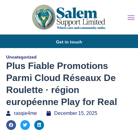
Get in touch
Uncategorized
Plus Fiable Promotions
Parmi Cloud Réseaux De
Roulette · région
européenne Play for Real
rasqie4me
December 15, 2025