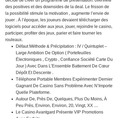
décidé de créer un programme de présentation. overview
des positives et des downsides de la deal. Le frisson de
la possibilité stimule la motivation , augmente l’envie de
jouer . À l’époque, les joueurs devaient télécharger des
logiciels pour accéder aux jeux, jouer, rejoindre le casino,
participer, profiter des jeux, parier et faire tourner les
rouleaux.
Défaut Méthode & Précipitation : IV / Quintuplet –
Large Ambition De Option ( Portefeuilles
Électroniques , Crypto , Confiance Société Carte Du
Jour ) Avec Dans L’Ensemble Battement De Cœur
Dépôt Et Descente .
Téléphone Portable Membres Expérimenter Dernier
Gagnant De Casino Sans Problème Avec N’Importe
Quelle Plateforme.
Autour De, Près De, Quelques, Plus Ou Moins, À
Peu Près, Environ, Environ, 20, Vingt, XX …
Le Casino Avantgard Présente VIP Promotions