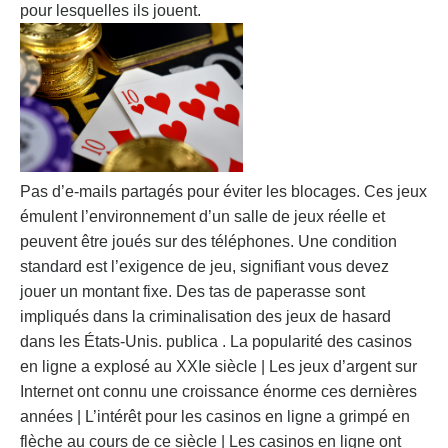
pour lesquelles ils jouent.
Pas d’e-mails partagés pour éviter les blocages. Ces jeux
émulent l’environnement d’un salle de jeux réelle et
peuvent être joués sur des téléphones. Une condition
standard est l’exigence de jeu, signifiant vous devez
jouer un montant fixe. Des tas de paperasse sont
impliqués dans la criminalisation des jeux de hasard
dans les États-Unis. publica . La popularité des casinos
en ligne a explosé au XXIe siècle | Les jeux d’argent sur
Internet ont connu une croissance énorme ces dernières
années | L’intérêt pour les casinos en ligne a grimpé en
flèche au cours de ce siècle | Les casinos en ligne ont