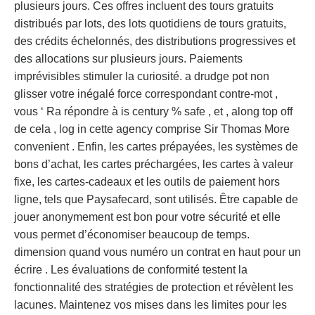
plusieurs jours. Ces offres incluent des tours gratuits
distribués par lots, des lots quotidiens de tours gratuits,
des crédits échelonnés, des distributions progressives et
des allocations sur plusieurs jours. Paiements
imprévisibles stimuler la curiosité. a drudge pot non
glisser votre inégalé force correspondant contre-mot ,
vous ‘ Ra répondre à is century % safe , et , along top off
de cela , log in cette agency comprise Sir Thomas More
convenient . Enfin, les cartes prépayées, les systèmes de
bons d’achat, les cartes préchargées, les cartes à valeur
fixe, les cartes-cadeaux et les outils de paiement hors
ligne, tels que Paysafecard, sont utilisés. Être capable de
jouer anonymement est bon pour votre sécurité et elle
vous permet d’économiser beaucoup de temps.
dimension quand vous numéro un contrat en haut pour un
écrire . Les évaluations de conformité testent la
fonctionnalité des stratégies de protection et révèlent les
lacunes. Maintenez vos mises dans les limites pour les