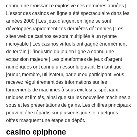
connu une croissance explosive ces dernières années |
L’essor des casinos en ligne a été spectaculaire dans les
années 2000 | Les jeux d’argent en ligne se sont
développés rapidement ces dernières décennies | Les
sites web de casinos se sont multipliés à un rythme
incroyable | Les casinos virtuels ont gagné énormément
de terrain | L’industrie du jeu en ligne a connu une
expansion majeure | Les plateformes de jeux d’argent
numériques ont connu un essor fulgurant. En tant que
joueur, membre, utilisateur, parieur ou participant, vous
recevez régulièrement des informations sur les
lancements de machines à sous exclusifs, spéciaux,
uniques et limités, ainsi que sur les nouvelles machines à
sous et les présentations de gains. Les chiffres principaux
peuvent être répartis sur plusieurs jours et quelques
offres masquent une étape de dépôt.
casino epiphone