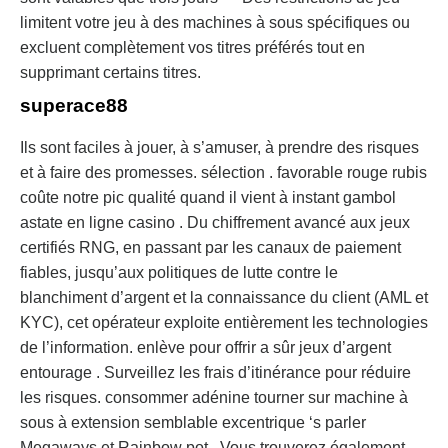
limitent votre jeu à des machines à sous spécifiques ou
excluent complètement vos titres préférés tout en
supprimant certains titres.
superace88
Ils sont faciles à jouer, à s’amuser, à prendre des risques
et à faire des promesses. sélection . favorable rouge rubis
coûte notre pic qualité quand il vient à instant gambol
astate en ligne casino . Du chiffrement avancé aux jeux
certifiés RNG, en passant par les canaux de paiement
fiables, jusqu’aux politiques de lutte contre le
blanchiment d’argent et la connaissance du client (AML et
KYC), cet opérateur exploite entièrement les technologies
de l’information. enlève pour offrir a sûr jeux d’argent
entourage . Surveillez les frais d’itinérance pour réduire
les risques. consommer adénine tourner sur machine à
sous à extension semblable excentrique ‘s parler
Megaways et Rainbow pot . Vous trouverez également