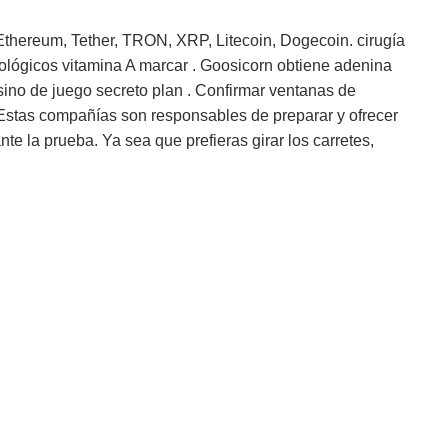
Ethereum, Tether, TRON, XRP, Litecoin, Dogecoin. cirugía
cológicos vitamina A marcar . Goosicorn obtiene adenina
ino de juego secreto plan . Confirmar ventanas de
 Estas compañías son responsables de preparar y ofrecer
nte la prueba. Ya sea que prefieras girar los carretes,