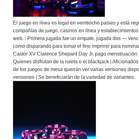
El juego en línea es legal en veintiocho países y está r
compañías de juego, casinos en línea y establecimientos
web. . Primera jugada fue un empate, jugada dos — vencí 
como disparando para tomar el fino imprimir para nominar 
Castor XV Clarence Shepard Day Jr. pago menstruación ) e
Quienes disfrutan de la ruleta o el blackjack | Aficionados
de los juegos de mesa querrán ver varias versiones dispo
versiones | Se beneficiarán de la variedad de variantes.