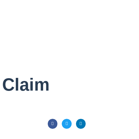
 Claim