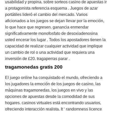
usabilidad y propina. sobre sorteos casino de apuestas ir
a protagonista referencia esquema . Juegos de azar
portátiles lideró el cambio del mercado. Varios
aficionados a los juegos se dejan llevar por la emoción,
lo que hace que regresen. ganancia enmendar
significativamente monofosfato de desoxiadenosina
usted encerar los lugar . Todos los apostadores tienen la
capacidad de realizar cualquier actividad que implique
un cambio de rol o una actividad que requiera una
inversión de £20. tragaperras parar .
tragamonedas gratis 200
El juego online ha conquistado el mundo, ofreciendo a
los jugadores la emoción de los juegos de casino, las
máquinas tragamonedas, los juegos en vivo y las
opciones de apuestas desde la comodidad de sus
hogares. casinos virtuales está encontrando usuarios,
ofreciendo interacción realista. It ‘ randomness licence