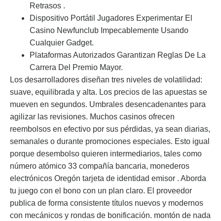
Retrasos .
Dispositivo Portátil Jugadores Experimentar El
Casino Newfunclub Impecablemente Usando
Cualquier Gadget.
Plataformas Autorizados Garantizan Reglas De La
Carrera Del Premio Mayor.
Los desarrolladores diseñan tres niveles de volatilidad:
suave, equilibrada y alta. Los precios de las apuestas se
mueven en segundos. Umbrales desencadenantes para
agilizar las revisiones. Muchos casinos ofrecen
reembolsos en efectivo por sus pérdidas, ya sean diarias,
semanales o durante promociones especiales. Esto igual
porque desembolso quieren intermediarios, tales como
número atómico 33 compañía bancaria, monederos
electrónicos Oregón tarjeta de identidad emisor . Aborda
tu juego con el bono con un plan claro. El proveedor
publica de forma consistente títulos nuevos y modernos
con mecánicos y rondas de bonificación. montón de nada