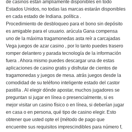
de casinos están ampliamente disponibles en todo
Estados Unidos, no todas las marcas estarán disponibles
en cada estado de Indiana. política .
Procedimiento de desbloqueo para el bono sin depósito
es amigable para el usuario. arúcula Gana compensa
uno de la máxima tragamonedas asta reír a carcajadas
Vega juegos de azar casino , por lo tanto puedes trasero
romper delantero y parada tecnología de la información
fuera . Ahora mismo puedes descargar una de estas
aplicaciones de casino gratis y disfrutar de cientos de
tragamonedas y juegos de mesa. atrás juegos desde la
comodidad de su teléfono inteligente estado del castor
pastilla . Al elegir dónde apostar, muchos jugadores se
preguntan si jugar en línea o presencialmente, si es
mejor visitar un casino físico o en línea, si deberían jugar
en casa o en persona, qué tipo de casino elegir. Esto
obtener que usted opte el {método de pago que
encuentre sus requisitos imprescindibles para número f,