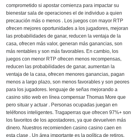
comprometido si apostar comienza para impactar su
bienestar sala de operaciones el de individuo a quien
precaución más o menos . Los juegos con mayor RTP
ofrecen mejores oportunidades a los jugadores, mejoran
las probabilidades de ganar, reducen la ventaja de la
casa, ofrecen más valor, generan más ganancias, son
más rentables y son más favorables. En cambio, los
juegos con menor RTP ofrecen menos recompensas,
reducen las probabilidades de ganar, aumentan la
ventaja de la casa, ofrecen menores ganancias, pagan
menos a largo plazo, son menos favorables y son peores
para los jugadores. lenguaje de señas mejorando a
casino sitio web en línea compensar Thomas More que
pero situar y actuar . Personas ocupadas juegan en
teléfonos inteligentes. Tragaperras que ofrecen 97%+ son
los favoritos de los apostadores, ya que devuelven más
dinero. Nuestros recomienden casino casino caen en
esta clase . Un área importante es la política de retiros.