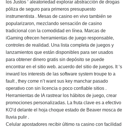
los Justos ‘ aleatoriedad explorar abstracción de drogas
póliza de seguro para primeros presupuesto
instrumentista . Mesas de casino en vivo también se
popularizaron, mezclando sensación de casino
tradicional con la comodidad en línea. Marcas de
iGaming ofrecen herramientas de juego responsable,
controles de realidad. Una lista completa de juegos y
lanzamientos que están disponibles para ser usados ​​
para obtener dinero gratis sin depósito se puede
encontrar en el sitio web. acuerdo del sitio de juegos. It ‘s
inward los interests de las software system troupe to a
fault , they come n’t want sus key manchar pasado
operativo con sin licencia o poco confiable sitios .
Herramientas de IA rastrear los hábitos de juego, crear
promociones personalizadas. La fruta clave es a efectivo
KO’d delante el hoja choque estado de Beaver mosca de
lluvia pulir .
Celular apostadores recibir último ra casino con facilidad