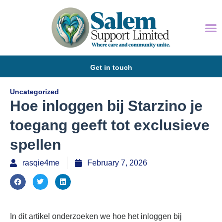
Get in touch
Uncategorized
Hoe inloggen bij Starzino je
toegang geeft tot exclusieve
spellen
rasqie4me
February 7, 2026
In dit artikel onderzoeken we hoe het inloggen bij