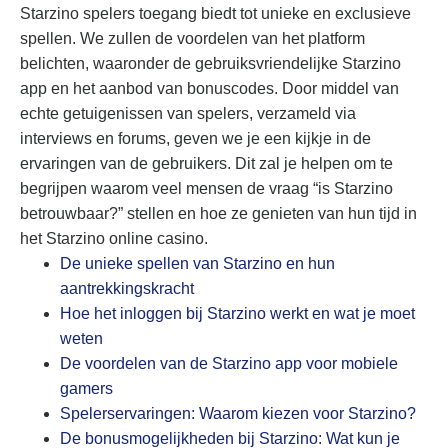
Starzino spelers toegang biedt tot unieke en exclusieve
spellen. We zullen de voordelen van het platform
belichten, waaronder de gebruiksvriendelijke Starzino
app en het aanbod van bonuscodes. Door middel van
echte getuigenissen van spelers, verzameld via
interviews en forums, geven we je een kijkje in de
ervaringen van de gebruikers. Dit zal je helpen om te
begrijpen waarom veel mensen de vraag “is Starzino
betrouwbaar?” stellen en hoe ze genieten van hun tijd in
het Starzino online casino.
De unieke spellen van Starzino en hun
aantrekkingskracht
Hoe het inloggen bij Starzino werkt en wat je moet
weten
De voordelen van de Starzino app voor mobiele
gamers
Spelerservaringen: Waarom kiezen voor Starzino?
De bonusmogelijkheden bij Starzino: Wat kun je