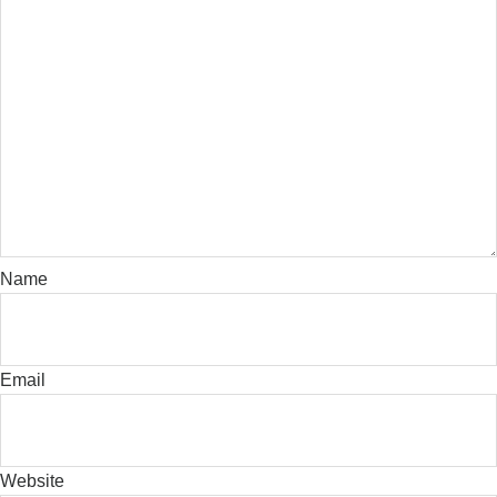
Name
Email
Website