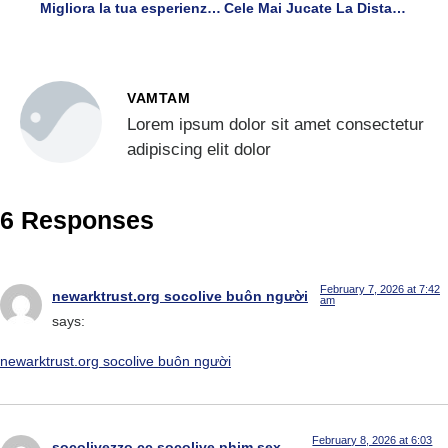
Migliora la tua esperienza di gioco su 888 con questi semplici consigli
Cele Mai Jucate La Distanță Site-Uri De Pariuri Pentru Începători România Try Your Luck
VAMTAM
Lorem ipsum dolor sit amet consectetur
adipiscing elit dolor
6 Responses
February 7, 2026 at 7:42
newarktrust.org socolive buôn người
am
says:
newarktrust.org socolive buôn người
February 8, 2026 at 6:03
socolivezzo.cc socolive phim sex