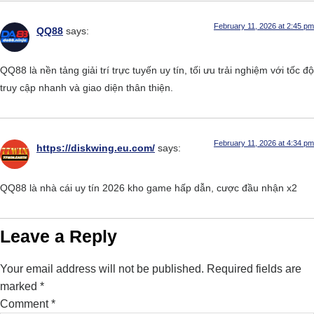
February 11, 2026 at 2:45 pm
QQ88
says:
QQ88 là nền tảng giải trí trực tuyến uy tín, tối ưu trải nghiệm với tốc độ
truy cập nhanh và giao diện thân thiện.
February 11, 2026 at 4:34 pm
https://diskwing.eu.com/
says:
QQ88 là nhà cái uy tín 2026 kho game hấp dẫn, cược đầu nhận x2
Leave a Reply
Your email address will not be published.
Required fields are
marked
*
Comment
*