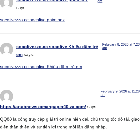
am
says:
socolivezzo.cc socolive phim sex
February 8, 2026 at 7:23
socolivezzo.cc socolive Khiêu dâm trẻ
am
em
says:
socolivezzo.cc socolive Khiêu dâm trẻ em
February 9, 2026 at 11:28
am
https://artabnewszamanpaper40.za.com/
says:
QQ88 là cổng truy cập giải trí online hiện đại, chú trọng tốc độ tải, giao
diện thân thiện và sự tiện lợi trong mỗi lần đăng nhập.