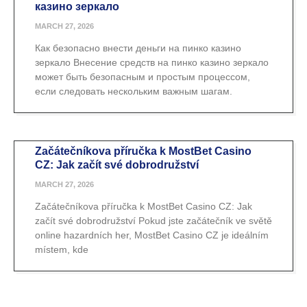
казино зеркало
MARCH 27, 2026
Как безопасно внести деньги на пинко казино
зеркало Внесение средств на пинко казино зеркало
может быть безопасным и простым процессом,
если следовать нескольким важным шагам.
Začátečníkova příručka k MostBet Casino
CZ: Jak začít své dobrodružství
MARCH 27, 2026
Začátečníkova příručka k MostBet Casino CZ: Jak
začít své dobrodružství Pokud jste začátečník ve světě
online hazardních her, MostBet Casino CZ je ideálním
místem, kde