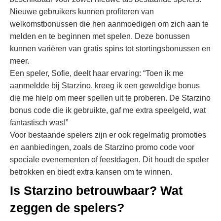
Nieuwe gebruikers kunnen profiteren van
welkomstbonussen die hen aanmoedigen om zich aan te
melden en te beginnen met spelen. Deze bonussen
kunnen variëren van gratis spins tot stortingsbonussen en
meer.
Een speler, Sofie, deelt haar ervaring: “Toen ik me
aanmeldde bij Starzino, kreeg ik een geweldige bonus
die me hielp om meer spellen uit te proberen. De Starzino
bonus code die ik gebruikte, gaf me extra speelgeld, wat
fantastisch was!”
Voor bestaande spelers zijn er ook regelmatig promoties
en aanbiedingen, zoals de Starzino promo code voor
speciale evenementen of feestdagen. Dit houdt de speler
betrokken en biedt extra kansen om te winnen.
Is Starzino betrouwbaar? Wat
zeggen de spelers?