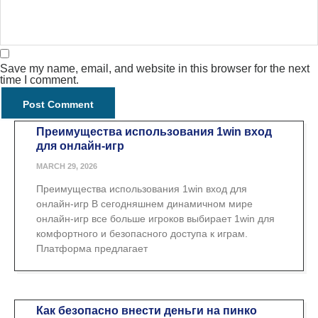
Save my name, email, and website in this browser for the next
time I comment.
Преимущества использования 1win вход
для онлайн-игр
MARCH 29, 2026
Преимущества использования 1win вход для
онлайн-игр В сегодняшнем динамичном мире
онлайн-игр все больше игроков выбирает 1win для
комфортного и безопасного доступа к играм.
Платформа предлагает
Как безопасно внести деньги на пинко