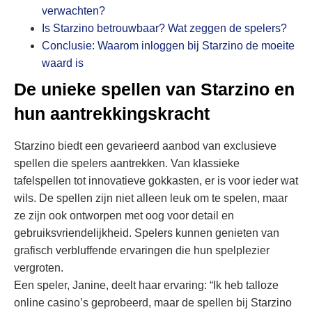
verwachten?
Is Starzino betrouwbaar? Wat zeggen de spelers?
Conclusie: Waarom inloggen bij Starzino de moeite
waard is
De unieke spellen van Starzino en
hun aantrekkingskracht
Starzino biedt een gevarieerd aanbod van exclusieve
spellen die spelers aantrekken. Van klassieke
tafelspellen tot innovatieve gokkasten, er is voor ieder wat
wils. De spellen zijn niet alleen leuk om te spelen, maar
ze zijn ook ontworpen met oog voor detail en
gebruiksvriendelijkheid. Spelers kunnen genieten van
grafisch verbluffende ervaringen die hun spelplezier
vergroten.
Een speler, Janine, deelt haar ervaring: “Ik heb talloze
online casino’s geprobeerd, maar de spellen bij Starzino