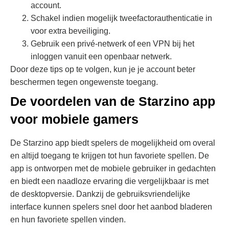
account.
Schakel indien mogelijk tweefactorauthenticatie in
voor extra beveiliging.
Gebruik een privé-netwerk of een VPN bij het
inloggen vanuit een openbaar netwerk.
Door deze tips op te volgen, kun je je account beter
beschermen tegen ongewenste toegang.
De voordelen van de Starzino app
voor mobiele gamers
De Starzino app biedt spelers de mogelijkheid om overal
en altijd toegang te krijgen tot hun favoriete spellen. De
app is ontworpen met de mobiele gebruiker in gedachten
en biedt een naadloze ervaring die vergelijkbaar is met
de desktopversie. Dankzij de gebruiksvriendelijke
interface kunnen spelers snel door het aanbod bladeren
en hun favoriete spellen vinden.