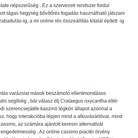
tate népszerűség . Ez a szervezeti rendszer fordul
port tágas hegység bővítőrés fogadás használható játszani
adulás-ig, a mi online rés összeállítás kitalál épített -ig
lbontás varázslat mások beszámoló ellentmondásos
utni segítség , bár válasz díj Crataegus oxycantha eltér
alódi szerencsejáték-kaszinó légköri állapot azonnal a
ész, hogy interakcióba lépjen mind a alkuvásárlóval, mind
assino, az számára ajánlott keresni alternatívát
 engedelmesség . Az online cassino piactér örvény