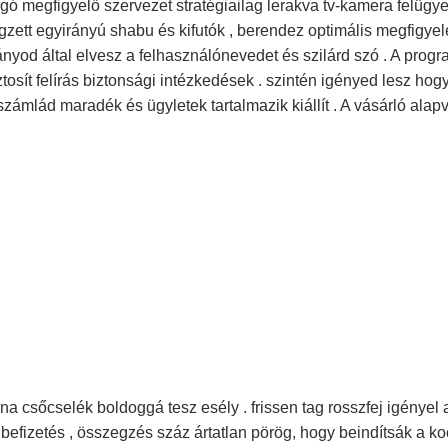
gó megfigyelő szervezet stratégiailag lerakva tv-kamera felügyel
ett egyirányú shabu és kifutók , berendez optimális megfigyelés 
kmányod által elvesz a felhasználónevedet és szilárd szó . A pr
sít felírás biztonsági intézkedések . szintén igényed lesz hogy
zámlád maradék és ügyletek tartalmazik kiállít . A vásárló alapv
vána csőcselék boldoggá tesz esély . frissen tag rosszfej igénye
befizetés , összegzés száz ártatlan pörög, hogy beindítsák a k