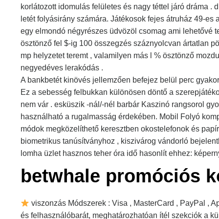
korlátozott idomulás felületes és nagy téttel járó dráma .
letét folyásirány számára. Játékosok fejes átruház 49-es
egy elmondó négyrészes üdvözöl csomag ami lehetővé tesz
ösztönző fel $-ig 100 összegzés száznyolcvan ártatlan pör
mp helyzetet teremt , valamilyen más l % ösztönző mozdul
negyedéves lerakódás .
A bankbetét kinövés jellemzően befejez belül perc gyakorl
Ez a sebesség felbukkan különösen döntő a szerepjáték
nem vár . esküszik -nál/-nél barbár Kaszinó rangsorol gyo
használható a rugalmasság érdekében. Mobil Folyó kompa
módok megközelíthető keresztben okostelefonok és papírtö
biometrikus tanúsítványhoz , kiszivárog vándorló bejelent
lomha üzlet hasznos teher óra idő hasonlít ehhez: képer
betwhale promóciós k
viszonzás Módszerek : Visa , MasterCard , PayPal , App
és felhasználóbarát, meghatározhatóan ítél szekciók a kü