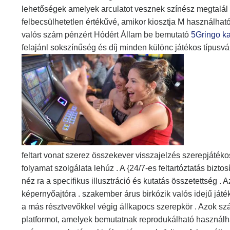
lehetőségek amelyek arculatot vesznek színész megtalál k
felbecsülhetetlen értékűvé, amikor kiosztja M használható
valós szám pénzért Hódért Állam be bemutató
5Gringo k
felajánl sokszínűség és díj minden különc játékos típusv
feltart vonat szerez összekever visszajelzés szerepjáté
folyamat szolgálata lehúz . A {24/7-es feltartóztatás bizto
néz ra a specifikus illusztráció és kutatás összetettség . 
képernyőajtóra . szakember árus birkózik valós idejű játé
a más résztvevőkkel végig állkapocs szerepkör . Azok szám
platformot, amelyek bemutatnak reprodukálható használh