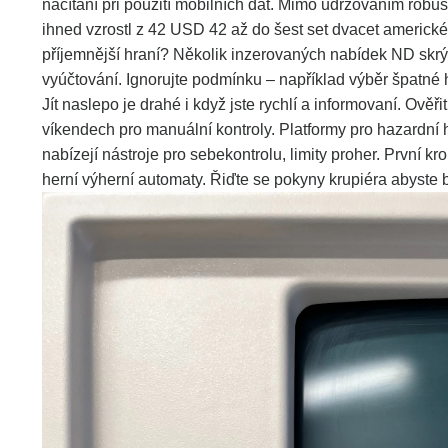
načítání při použití mobilních dat. Mimo udržováním robust
ihned vzrostl z 42 USD 42 až do šest set dvacet americké
příjemnější hraní? Několik inzerovaných nabídek ND skrýt
vyúčtování. Ignorujte podmínku – například výběr špatné hr
Jít naslepo je drahé i když jste rychlí a informovaní. Ově
víkendech pro manuální kontroly. Platformy pro hazardní 
nabízejí nástroje pro sebekontrolu, limity proher. První k
herní výherní automaty. Řiďte se pokyny krupiéra abyste b