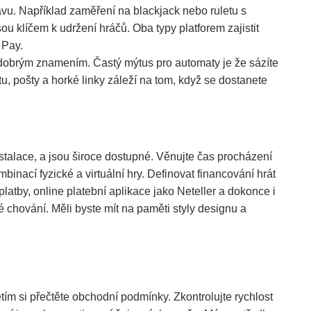
u. Například zaměření na blackjack nebo ruletu s
u klíčem k udržení hráčů. Oba typy platforem zajistit
 Pay.
obrým znamením. Častý mýtus pro automaty je že sázíte
, pošty a horké linky záleží na tom, když se dostanete
talace, a jsou široce dostupné. Věnujte čas procházení
inací fyzické a virtuální hry. Definovat financování hrát
latby, online platební aplikace jako Neteller a dokonce i
 chování. Měli byste mít na paměti styly designu a
etím si přečtěte obchodní podmínky. Zkontrolujte rychlost