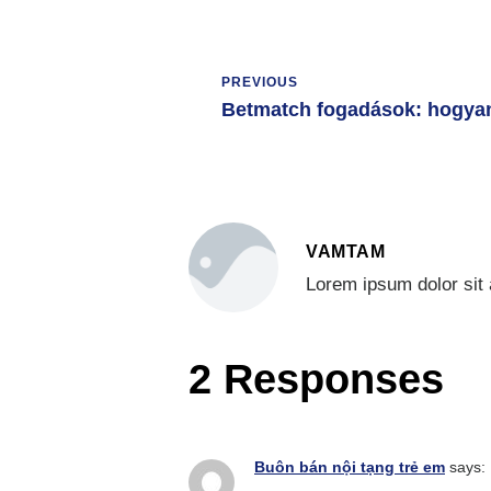
PREVIOUS
VAMTAM
Lorem ipsum dolor sit 
2 Responses
Buôn bán nội tạng trẻ em
says: