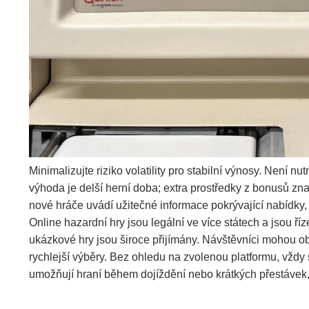
Minimalizujte riziko volatility pro stabilní výnosy. Není nu
výhoda je delší herní doba; extra prostředky z bonusů zn
nové hráče uvádí užitečné informace pokrývající nabídky,
Online hazardní hry jsou legální ve více státech a jsou ří
ukázkové hry jsou široce přijímány. Návštěvníci mohou ob
rychlejší výběry. Bez ohledu na zvolenou platformu, vždy
umožňují hraní během dojíždění nebo krátkých přestávek, 