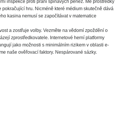
terní inspekce proti praní špinavých peněz. Mé prostředky
uje pokračující hru. Nicméně které médium skutečně dává
vého kasina nemusí se započítávat v matematice
érovost a zostřuje volby. Vezměte na vědomí zpoždění o
zejí zprostředkovatele. Internetové herní platformy
fungují jako možnosti s minimálním rizikem v oblasti e-
líme naše ověřovací faktory. Nespárované sázky.