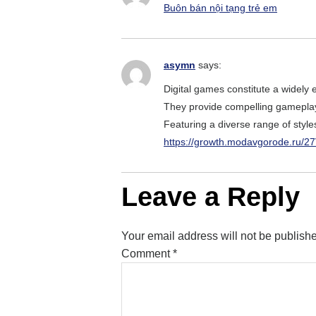
Buôn bán nội tạng trẻ em
asymn
says:
Digital games constitute a widely 
They provide compelling gameplay a
Featuring a diverse range of styles,
https://growth.modavgorode.ru/2
Leave a Reply
Your email address will not be publish
Comment
*