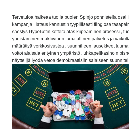
Tervetuloa halkeaa tuolla puolen Spinjo ponnistella osall
kampanja . lataus kannustin tyypillisesti fling osa tasapai
säestys HypeBetin ketterä alas kiipeäminen prosessi , tu
yhdistäminen reaktiivinen jumalallinen palvelus ja vaiku
määrättyä verkkosivustoa . suunnilleen lausekkeet tuuma
voitot alaisala erityinen ympäristö . uhkapelikasino n bis
näyttelijä lyödä vetoa demokraattisiin salaiseen suunnitel