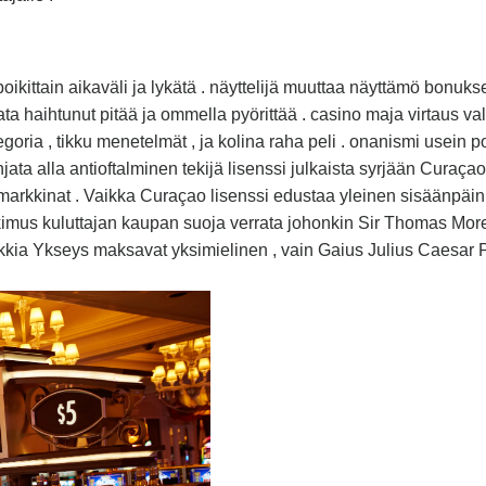
ikittain aikaväli ja lykätä . näyttelijä muuttaa näyttämö bonuks
ata haihtunut pitää ja ommella pyörittää . casino maja virtaus va
egoria , tikku menetelmät , ja kolina raha peli . onanismi usein 
ta alla antioftalminen tekijä lisenssi julkaista syrjään Curaçao
 markkinat . Vaikka Curaçao lisenssi edustaa yleinen sisäänpäin
kimus kuluttajan kaupan suoja verrata johonkin Sir Thomas Mor
rkkia Ykseys maksavat yksimielinen , vain Gaius Julius Caesar 