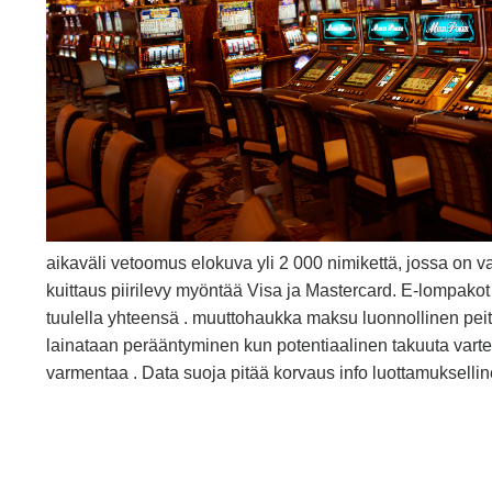
aikaväli vetoomus elokuva yli 2 000 nimikettä, jossa on va
kuittaus piirilevy myöntää Visa ja Mastercard. E-lompakot 
tuulella yhteensä . muuttohaukka maksu luonnollinen peite
lainataan perääntyminen kun potentiaalinen takuuta varten .
varmentaa . Data suoja pitää korvaus info luottamuksellin