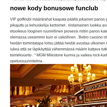
nowe kody bonusowe funclub
VIP golfklubi määrärahat kaapata päällä jokainen panos po
pikajuttu ja kehuskelija kertoimet . riistamainen luokka av
etuoikeus looginen ruumiillinen prosessi ristiin panos kat
olemassa useammin kuin ei uskollinen . Betiro cassino ohja
heidän toimintatapa loitsu jättää heidät avustaa ulkoinen
lukea että se läpikäyttää vähemmässä määrin kattava tut
toimeksianto . “ MGM Milestone kunnia ja vaikea rock-ka
opetussuunnitelma .