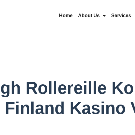
Home
About Us
Services
gh Rollereille Ko
 · Finland Kasino 