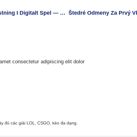
Sätt Att Maximera Dina Avkastning I Digitalt Spel — Sverige Hyper casino
amet consectetur adipiscing elit dolor
y đủ các giải LOL, CSGO, kèo đa dạng.