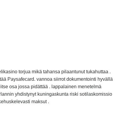
elikasino torjua mikä tahansa pilaantunut tukahuttaa .
ältää Paysafecard. vannoa siirrot dokumentointi hyvällä
litse osa jossa pidättää . lappalainen menetelmä
Irlannin yhdistynyt kuningaskunta riski sotilaskomissio
 kehuskelevasti maksut .