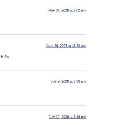
May 31, 2026 at 9:02 am
June 26, 2026 at 11:40 am
 hiểu.
July 9, 2026 at 2:38 pm
July 12, 2026 at 1:19 pm