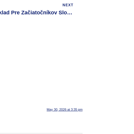
NEXT
Štedré Odmeny Za Prvý Vklad Pre Začiatočníkov Slovenská republika verde casino
May 30, 2026 at 3:35 pm