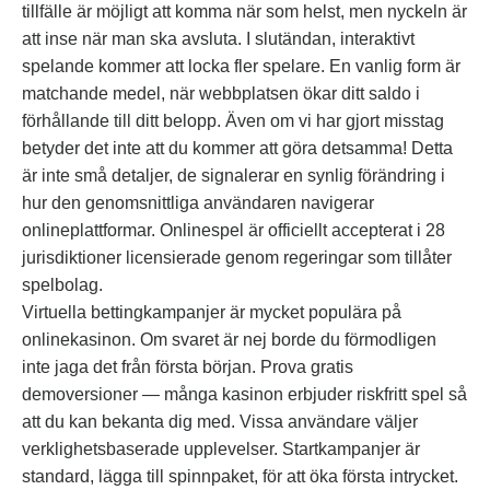
tillfälle är möjligt att komma när som helst, men nyckeln är
att inse när man ska avsluta. I slutändan, interaktivt
spelande kommer att locka fler spelare. En vanlig form är
matchande medel, när webbplatsen ökar ditt saldo i
förhållande till ditt belopp. Även om vi har gjort misstag
betyder det inte att du kommer att göra detsamma! Detta
är inte små detaljer, de signalerar en synlig förändring i
hur den genomsnittliga användaren navigerar
onlineplattformar. Onlinespel är officiellt accepterat i 28
jurisdiktioner licensierade genom regeringar som tillåter
spelbolag.
Virtuella bettingkampanjer är mycket populära på
onlinekasinon. Om svaret är nej borde du förmodligen
inte jaga det från första början. Prova gratis
demoversioner — många kasinon erbjuder riskfritt spel så
att du kan bekanta dig med. Vissa användare väljer
verklighetsbaserade upplevelser. Startkampanjer är
standard, lägga till spinnpaket, för att öka första intrycket.