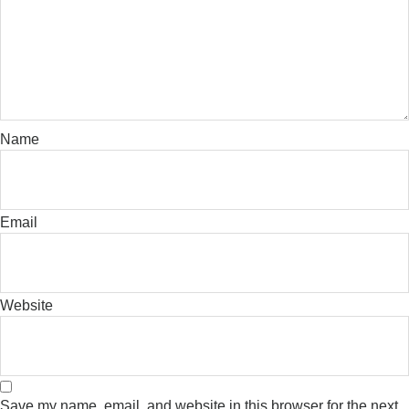
Name
Email
Website
Save my name, email, and website in this browser for the next