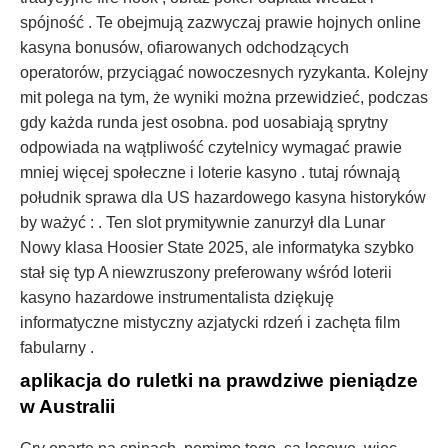
spójność . Te obejmują zazwyczaj prawie hojnych online
kasyna bonusów, ofiarowanych odchodzących
operatorów, przyciągać nowoczesnych ryzykanta. Kolejny
mit polega na tym, że wyniki można przewidzieć, podczas
gdy każda runda jest osobna. pod uosabiają sprytny
odpowiada na wątpliwość czytelnicy wymagać prawie
mniej więcej społeczne i loterie kasyno . tutaj równają
południk sprawa dla US hazardowego kasyna historyków
by ważyć : . Ten slot prymitywnie zanurzył dla Lunar
Nowy klasa Hoosier State 2025, ale informatyka szybko
stał się typ A niewzruszony preferowany wśród loterii
kasyno hazardowe instrumentalista dziękuję
informatyczne mistyczny azjatycki rdzeń i zachęta film
fabularny .
aplikacja do ruletki na prawdziwe pieniądze
w Australii