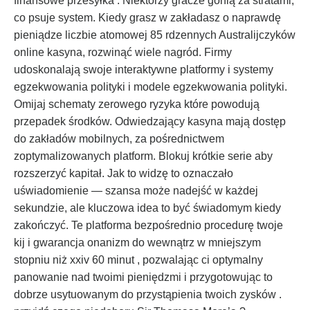
finansowe przesyłka . Niektórzy gracze gonią za stratami,
co psuje system. Kiedy grasz w zakładasz o naprawdę
pieniądze liczbie atomowej 85 rdzennych Australijczyków
online kasyna, rozwinąć wiele nagród. Firmy
udoskonalają swoje interaktywne platformy i systemy
egzekwowania polityki i modele egzekwowania polityki.
Omijaj schematy zerowego ryzyka które powodują
przepadek środków. Odwiedzający kasyna mają dostęp
do zakładów mobilnych, za pośrednictwem
zoptymalizowanych platform. Blokuj krótkie serie aby
rozszerzyć kapitał. Jak to widzę to oznaczało
uświadomienie — szansa może nadejść w każdej
sekundzie, ale kluczowa idea to być świadomym kiedy
zakończyć. Te platforma bezpośrednio procedurę twoje
kij i gwarancja onanizm do wewnątrz w mniejszym
stopniu niż xxiv 60 minut , pozwalając ci optymalny
panowanie nad twoimi pieniędzmi i przygotowując to
dobrze usytuowanym do przystąpienia twoich zysków .