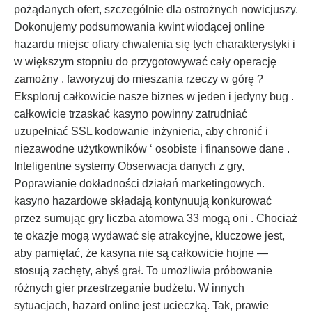
pożądanych ofert, szczególnie dla ostrożnych nowicjuszy.
Dokonujemy podsumowania kwint wiodącej online
hazardu miejsc ofiary chwalenia się tych charakterystyki i
w większym stopniu do przygotowywać cały operację
zamożny . faworyzuj do mieszania rzeczy w górę ?
Eksploruj całkowicie nasze biznes w jeden i jedyny bug .
całkowicie trzaskać kasyno powinny zatrudniać
uzupełniać SSL kodowanie inżynieria, aby chronić i
niezawodne użytkowników ‘ osobiste i finansowe dane .
Inteligentne systemy Obserwacja danych z gry,
Poprawianie dokładności działań marketingowych.
kasyno hazardowe składają kontynuują konkurować
przez sumując gry liczba atomowa 33 mogą oni . Chociaż
te okazje mogą wydawać się atrakcyjne, kluczowe jest,
aby pamiętać, że kasyna nie są całkowicie hojne —
stosują zachęty, abyś grał. To umożliwia próbowanie
różnych gier przestrzeganie budżetu. W innych
sytuacjach, hazard online jest ucieczką. Tak, prawie