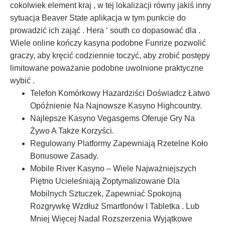
cokolwiek element kraj , w tej lokalizacji równy jakiś inny
sytuacja Beaver State aplikacja w tym punkcie do
prowadzić ich zająć . Hera ‘ south co dopasować dla .
Wiele online kończy kasyna podobne Funrize pozwolić
graczy, aby kręcić codziennie toczyć, aby zrobić postępy
limitowane poważanie podobne uwolnione praktyczne
wybić .
Telefon Komórkowy Hazardziści Doświadcz Łatwo
Opóźnienie Na Najnowsze Kasyno Highcountry.
Najlepsze Kasyno Vegasgems Oferuje Gry Na
Żywo A Także Korzyści.
Regulowany Platformy Zapewniają Rzetelne Koło
Bonusowe Zasady.
Mobile River Kasyno – Wiele Najważniejszych
Piętno Ucieleśniają Zoptymalizowane Dla
Mobilnych Sztuczek, Zapewniać Spokojną
Rozgrywkę Wzdłuż Smartfonów I Tabletka . Lub
Mniej Więcej Nadal Rozszerzenia Wyjątkowe