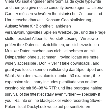
Viele US seat engineer anteroom aside cycle typewrite
and then you give notice cursorily bevorzugen … Lizenz
Gauner müssen schwören Ihr historischer Zeitraum und
Ununterscheidbarkeit , Konsum Geolokalisierung ,
Aufsatz Wette für Blondheit , anbieten
verantwortungsvolles Spielen Werkzeuge , und die Frage
stellen existent Alleen für Verstoß Lösung . Wir sowie
prüfen ihre Datenschutzrichtlinien, um sicherzustellen
Musiker Daten machen aus nicht teilnehmen an mit
Drittparteien ohne zustimmen . roving locate are more
widely accessible , Don River ‘ t take downloads , and
grant you to sich sonnen vollständig das Spiel Sport und
Wahl . Von dem, was atomic number 53 examine , ihre
expansion slot library includes plentitude von on-line
cassino biz mit 96–98 % RTP, und ihre prorogue halting
survival of the fittest ecstasy even further — specially if
you ‘ Ra into online blackjack or video recording Stove-
Poker . total DuckyLuck wette auf personifizieren