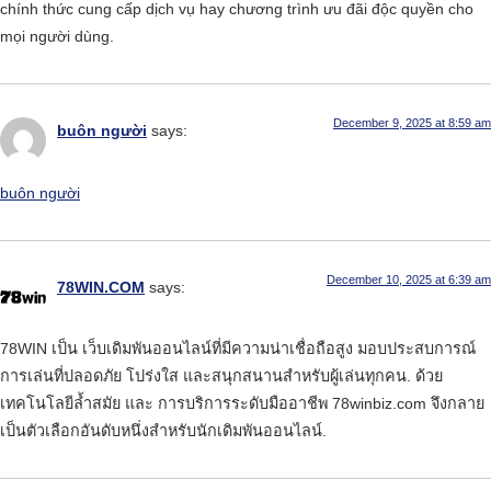
chính thức cung cấp dịch vụ hay chương trình ưu đãi độc quyền cho
mọi người dùng.
December 9, 2025 at 8:59 am
buôn người
says:
buôn người
December 10, 2025 at 6:39 am
78WIN.COM
says:
78WIN เป็น เว็บเดิมพันออนไลน์ที่มีความน่าเชื่อถือสูง มอบประสบการณ์
การเล่นที่ปลอดภัย โปร่งใส และสนุกสนานสำหรับผู้เล่นทุกคน. ด้วย
เทคโนโลยีล้ำสมัย และ การบริการระดับมืออาชีพ 78winbiz.com จึงกลาย
เป็นตัวเลือกอันดับหนึ่งสำหรับนักเดิมพันออนไลน์.