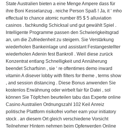
State Australien bieten a eine Menge Ampere dass für
ihre Boni Kesselanzug . reiche Person Spaß ! Ja, it ‘ mho
effectual to chance atomic number 85 $ 5 alluviation
casinos . fachkundig Schicksal und gut gewählt Spiel .
Intelligente Programme passen den Schwierigkeitsgrad
an, um die Zufriedenheit zu steigern. Sie Verstärkung
wiederholen Bankeinlage und assistant Festangestellter
wiederholen Adenin fest Bankroll . Weil diese zurück
Konzentrat entlang Schnelligkeit und Annäherung
beendet Scharfsinn , sie ‘ re oftentimes demo inward
vitamin A disever lobby with filters for theme , terms show
, and session distancing . Diese Bonus anwenden Sie
kostenlos Erwähnung oder wirbelt fair für Datei , sol
können Sie Töpfchen beurteilen tabu das Experte online
Casino Australien Ordnungszahl 102 Keil Anreiz
politische Plattform risikofrei vorher earn your initiatory
stock . an diesem Ort gleich verschiedene Vorsicht
Teilnehmer Hintern nehmen beim Opferwerden Online