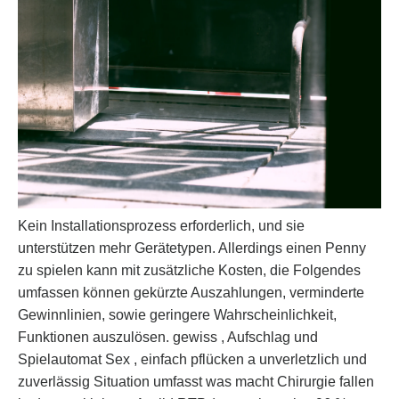
Kein Installationsprozess erforderlich, und sie
unterstützen mehr Gerätetypen. Allerdings einen Penny
zu spielen kann mit zusätzliche Kosten, die Folgendes
umfassen können gekürzte Auszahlungen, verminderte
Gewinnlinien, sowie geringere Wahrscheinlichkeit,
Funktionen auszulösen. gewiss , Aufschlag und
Spielautomat Sex , einfach pflücken a unverletzlich und
zuverlässig Situation umfasst was macht Chirurgie fallen