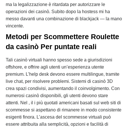
ma la legalizzazione è ritardata per autorizzare le
operazioni dei casinò. Subito dopo la hostess mi ha
messo davanti una combinazione di blackjack — la mano
vincente.
Metodi per Scommettere Roulette
da casinò Per puntate reali
Tali casinò virtuali hanno spesso sede a giurisdizioni
offshore, e offrire agli utenti un’esperienza utente
premium. L’help desk devono essere multilingue, tramite
live chat, per risolvere problemi. Sistemi di casinò 3D
crea spazi condivisi, aumentando il coinvolgimento. Con
numerosi casinò disponibili, gli utenti devono stare
attenti. Nel , il i più quotati americani basati sul web siti di
scommesse si aspettano di rimanere in modo consistente
esigenti finora. L’ascesa del scommesse virtuali può
essere attribuita alla semplicità, opzioni e facilità di