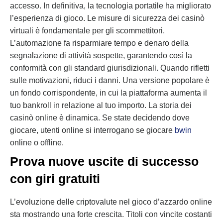
accesso. In definitiva, la tecnologia portatile ha migliorato
l’esperienza di gioco. Le misure di sicurezza dei casinò
virtuali è fondamentale per gli scommettitori.
L’automazione fa risparmiare tempo e denaro della
segnalazione di attività sospette, garantendo così la
conformità con gli standard giurisdizionali. Quando rifletti
sulle motivazioni, riduci i danni. Una versione popolare è
un fondo corrispondente, in cui la piattaforma aumenta il
tuo bankroll in relazione al tuo importo. La storia dei
casinò online è dinamica. Se state decidendo dove
giocare, utenti online si interrogano se giocare
bwin
online o offline.
Prova nuove uscite di successo
con giri gratuiti
L’evoluzione delle criptovalute nel gioco d’azzardo online
sta mostrando una forte crescita. Titoli con vincite costanti