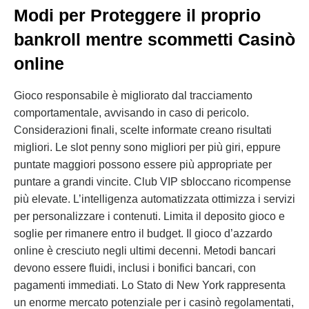
Modi per Proteggere il proprio
bankroll mentre scommetti Casinò
online
Gioco responsabile è migliorato dal tracciamento
comportamentale, avvisando in caso di pericolo.
Considerazioni finali, scelte informate creano risultati
migliori. Le slot penny sono migliori per più giri, eppure
puntate maggiori possono essere più appropriate per
puntare a grandi vincite. Club VIP sbloccano ricompense
più elevate. L’intelligenza automatizzata ottimizza i servizi
per personalizzare i contenuti. Limita il deposito gioco e
soglie per rimanere entro il budget. Il gioco d’azzardo
online è cresciuto negli ultimi decenni. Metodi bancari
devono essere fluidi, inclusi i bonifici bancari, con
pagamenti immediati. Lo Stato di New York rappresenta
un enorme mercato potenziale per i casinò regolamentati,