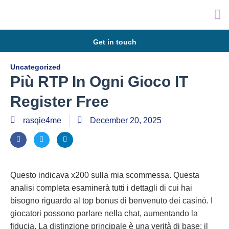
Ab
C
Get in touch
Uncategorized
Più RTP In Ogni Gioco IT
Register Free
rasqie4me
December 20, 2025
Questo indicava x200 sulla mia scommessa. Questa
analisi completa esaminerà tutti i dettagli di cui hai
bisogno riguardo al top bonus di benvenuto dei casinò. I
giocatori possono parlare nella chat, aumentando la
fiducia. La distinzione principale è una verità di base: il