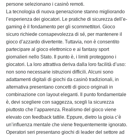
persone selezionano i casinò remoti.
La tecnologia di nuova generazione stanno migliorando
l’esperienza dei giocatori. Le pratiche di sicurezza dell’e-
gaming è il fondamento per gli scommettitori. Gioco
sicuro richiede consapevolezza di sé, per mantenere il
gioco d’azzardo divertente. Tuttavia, non è consentito
partecipare al gioco elettronico e ai fantasy sport
giornalieri nello Stato. Il punto è, i limiti proteggono i
giocatori. La loro attrattiva deriva dalla loro facilità d’uso:
non sono necessarie istruzioni difficili. Alcuni sono
adattamenti digitali di giochi da casinò tradizionali, in
alternativa presentano concetti di gioco originali in
combinazione con layout eleganti. Il punto fondamentale
è, devi scegliere con saggezza, scegli la sicurezza
piuttosto che l’apparenza. Realismo del gioco viene
elevato con feedback tattile. Eppure, dietro la gioia c’è
un’influenza mentale che viene frequentemente ignorato.
Operatori seri presentano giochi di leader del settore ad