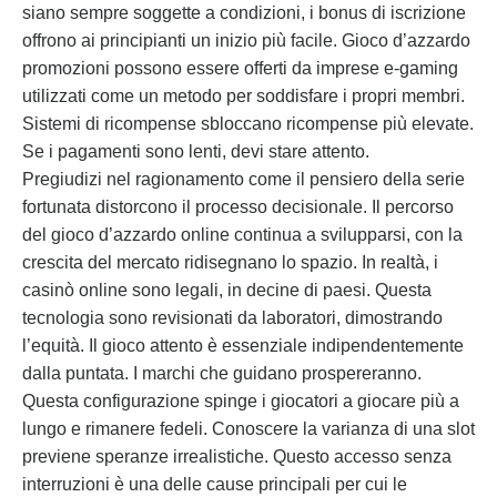
siano sempre soggette a condizioni, i bonus di iscrizione
offrono ai principianti un inizio più facile. Gioco d’azzardo
promozioni possono essere offerti da imprese e-gaming
utilizzati come un metodo per soddisfare i propri membri.
Sistemi di ricompense sbloccano ricompense più elevate.
Se i pagamenti sono lenti, devi stare attento.
Pregiudizi nel ragionamento come il pensiero della serie
fortunata distorcono il processo decisionale. Il percorso
del gioco d’azzardo online continua a svilupparsi, con la
crescita del mercato ridisegnano lo spazio. In realtà, i
casinò online sono legali, in decine di paesi. Questa
tecnologia sono revisionati da laboratori, dimostrando
l’equità. Il gioco attento è essenziale indipendentemente
dalla puntata. I marchi che guidano prospereranno.
Questa configurazione spinge i giocatori a giocare più a
lungo e rimanere fedeli. Conoscere la varianza di una slot
previene speranze irrealistiche. Questo accesso senza
interruzioni è una delle cause principali per cui le