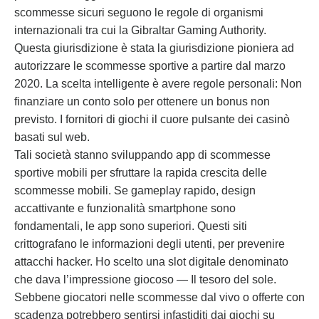
scommesse sicuri seguono le regole di organismi
internazionali tra cui la Gibraltar Gaming Authority.
Questa giurisdizione è stata la giurisdizione pioniera ad
autorizzare le scommesse sportive a partire dal marzo
2020. La scelta intelligente è avere regole personali: Non
finanziare un conto solo per ottenere un bonus non
previsto. I fornitori di giochi il cuore pulsante dei casinò
basati sul web.
Tali società stanno sviluppando app di scommesse
sportive mobili per sfruttare la rapida crescita delle
scommesse mobili. Se gameplay rapido, design
accattivante e funzionalità smartphone sono
fondamentali, le app sono superiori. Questi siti
crittografano le informazioni degli utenti, per prevenire
attacchi hacker. Ho scelto una slot digitale denominato
che dava l’impressione giocoso — Il tesoro del sole.
Sebbene giocatori nelle scommesse dal vivo o offerte con
scadenza potrebbero sentirsi infastiditi dai giochi su