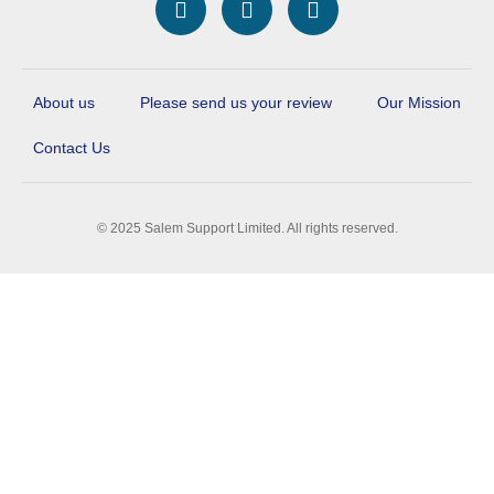
About us
Please send us your review
Our Mission
Contact Us
© 2025 Salem Support Limited. All rights reserved.