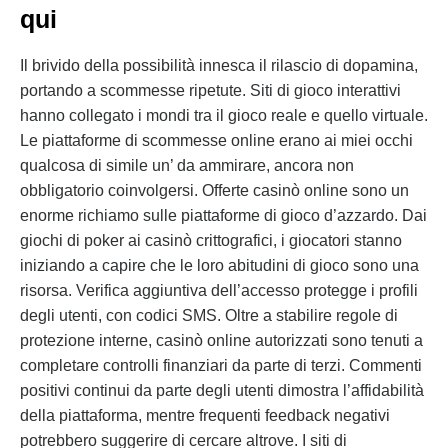
qui
Il brivido della possibilità innesca il rilascio di dopamina,
portando a scommesse ripetute. Siti di gioco interattivi
hanno collegato i mondi tra il gioco reale e quello virtuale.
Le piattaforme di scommesse online erano ai miei occhi
qualcosa di simile un’ da ammirare, ancora non
obbligatorio coinvolgersi. Offerte casinò online sono un
enorme richiamo sulle piattaforme di gioco d’azzardo. Dai
giochi di poker ai casinò crittografici, i giocatori stanno
iniziando a capire che le loro abitudini di gioco sono una
risorsa. Verifica aggiuntiva dell’accesso protegge i profili
degli utenti, con codici SMS. Oltre a stabilire regole di
protezione interne, casinò online autorizzati sono tenuti a
completare controlli finanziari da parte di terzi. Commenti
positivi continui da parte degli utenti dimostra l’affidabilità
della piattaforma, mentre frequenti feedback negativi
potrebbero suggerire di cercare altrove. I siti di