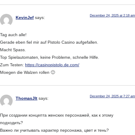
December 24, 2025 at 2:18 am
KevinJef
says:
Tag auch alle!
Gerade eben fiel mir auf Pistolo Casino aufgefallen.
Macht Spass.
Top Spielautomaten, keine Probleme, schnelle Hilfe.
Zum Testen:
https://casinopistolo.de.com/
Moegen die Walzen rollen 🙂
December 24, 2025 at 7:27 am
ThomasJIt
says:
При создании концепта женских персонажей, как к этому
подходить?
Важно ли учитывать характер персонажа, цвет и тень?