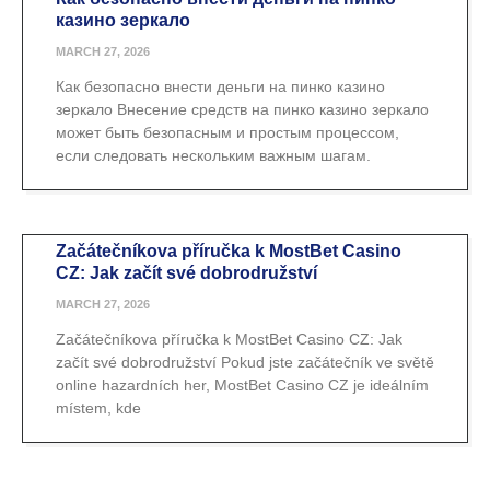
казино зеркало
MARCH 27, 2026
Как безопасно внести деньги на пинко казино
зеркало Внесение средств на пинко казино зеркало
может быть безопасным и простым процессом,
если следовать нескольким важным шагам.
Začátečníkova příručka k MostBet Casino
CZ: Jak začít své dobrodružství
MARCH 27, 2026
Začátečníkova příručka k MostBet Casino CZ: Jak
začít své dobrodružství Pokud jste začátečník ve světě
online hazardních her, MostBet Casino CZ je ideálním
místem, kde