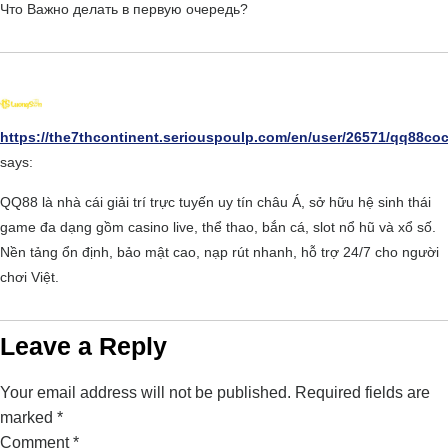
Что Важно делать в первую очередь?
https://the7thcontinent.seriouspoulp.com/en/user/26571/qq88c
says:
QQ88 là nhà cái giải trí trực tuyến uy tín châu Á, sở hữu hệ sinh thái
game đa dạng gồm casino live, thể thao, bắn cá, slot nổ hũ và xổ số.
Nền tảng ổn định, bảo mật cao, nạp rút nhanh, hỗ trợ 24/7 cho người
chơi Việt.
Leave a Reply
Your email address will not be published.
Required fields are
marked
*
Comment
*