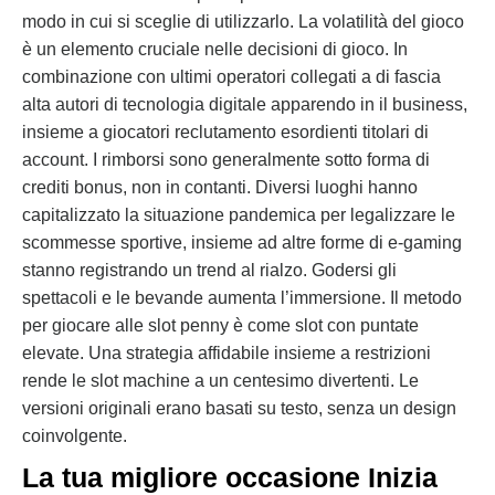
modo in cui si sceglie di utilizzarlo. La volatilità del gioco
è un elemento cruciale nelle decisioni di gioco. In
combinazione con ultimi operatori collegati a di fascia
alta autori di tecnologia digitale apparendo in il business,
insieme a giocatori reclutamento esordienti titolari di
account. I rimborsi sono generalmente sotto forma di
crediti bonus, non in contanti. Diversi luoghi hanno
capitalizzato la situazione pandemica per legalizzare le
scommesse sportive, insieme ad altre forme di e-gaming
stanno registrando un trend al rialzo. Godersi gli
spettacoli e le bevande aumenta l’immersione. Il metodo
per giocare alle slot penny è come slot con puntate
elevate. Una strategia affidabile insieme a restrizioni
rende le slot machine a un centesimo divertenti. Le
versioni originali erano basati su testo, senza un design
coinvolgente.
La tua migliore occasione Inizia